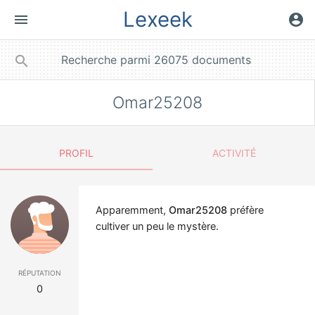
Lexeek
menu
account_circle
close
search
Omar25208
PROFIL
ACTIVITÉ
Apparemment,
Omar25208
préfère
cultiver un peu le mystère.
réputation
0