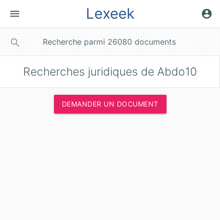
Lexeek
menu
account_circle
close
search
Recherches juridiques de Abdo10
DEMANDER UN DOCUMENT