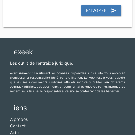
ENVOYER
send
Lexeek
Les outils de l'entraide juridique.
Avertissement :
En utilisant les données disponibles sur ce site vous acceptez
d'endosser la responsabilité liée à cette utilisation. Le webmestre vous rappelle
que les seuls documents juridiques officiels sont ceux publiés aux différents
Journaux officiels. Les documents et commentaires envoyés par les internautes
restent sous leur seule responsabilité, ce site se contentant de les héberger.
Liens
A propos
Contact
Aide