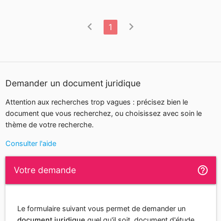
chevron_left
chevron_right
1
Demander un document juridique
Attention aux recherches trop vagues : précisez bien le
document que vous recherchez, ou choisissez avec soin le
thème de votre recherche.
Consulter l'aide
help_outline
Votre demande
Le formulaire suivant vous permet de demander un
document juridique
quel qu'il soit, document d'étude,