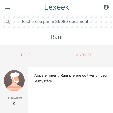
Lexeek
menu
account_circle
close
search
Rani
PROFIL
ACTIVITÉ
Apparemment,
Rani
préfère cultiver un peu
le mystère.
réputation
0