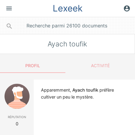
Lexeek
menu
account_circle
close
search
Ayach toufik
PROFIL
ACTIVITÉ
Apparemment,
Ayach toufik
préfère
cultiver un peu le mystère.
réputation
0