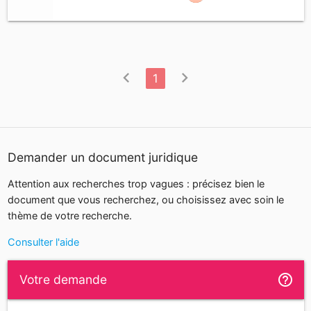
chevron_left
chevron_right
1
Demander un document juridique
Attention aux recherches trop vagues : précisez bien le
document que vous recherchez, ou choisissez avec soin le
thème de votre recherche.
Consulter l'aide
help_outline
Votre demande