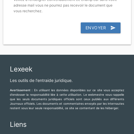
adresse mail vous ne pourrez pas recevoir le document que
vous recherchez.
ENVOYER
send
Lexeek
Les outils de l'entraide juridique.
Avertissement :
En utilisant les données disponibles sur ce site vous acceptez
d'endosser la responsabilité liée à cette utilisation. Le webmestre vous rappelle
que les seuls documents juridiques officiels sont ceux publiés aux différents
Journaux officiels. Les documents et commentaires envoyés par les internautes
restent sous leur seule responsabilité, ce site se contentant de les héberger.
Liens