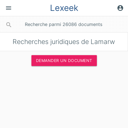
Lexeek
menu
account_circle
close
search
Recherches juridiques de Lamarw
DEMANDER UN DOCUMENT