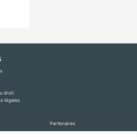
s
os
u droit
s légales
Partenaires