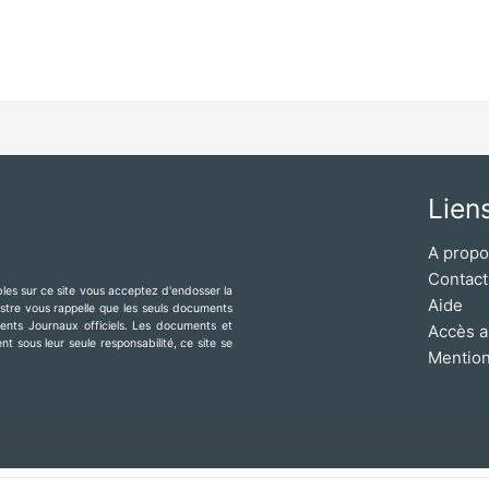
Lien
A prop
Contact
ibles sur ce site vous acceptez d'endosser la
Aide
mestre vous rappelle que les seuls documents
érents Journaux officiels. Les documents et
Accès a
t sous leur seule responsabilité, ce site se
Mention