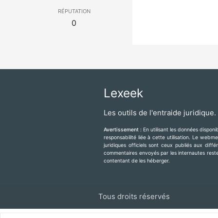
réputation
0
Lexeek
Les outils de l'entraide juridique.
Avertissement :
En utilisant les données dispon
responsabilité liée à cette utilisation. Le web
juridiques officiels sont ceux publiés aux diff
commentaires envoyés par les internautes resten
contentant de les héberger.
Tous droits réservés