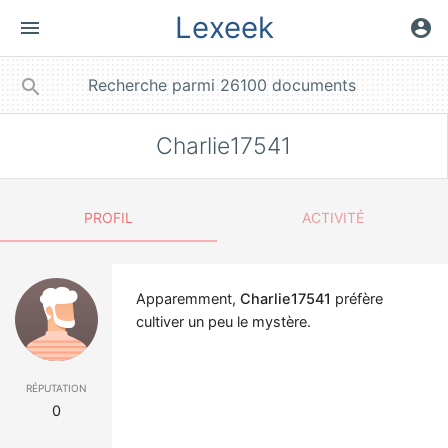
Lexeek
menu
account_circle
close
search
Charlie17541
PROFIL
ACTIVITÉ
Apparemment,
Charlie17541
préfère
cultiver un peu le mystère.
réputation
0