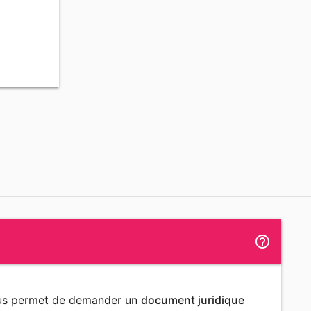
help_outline
ous permet de demander un
document juridique