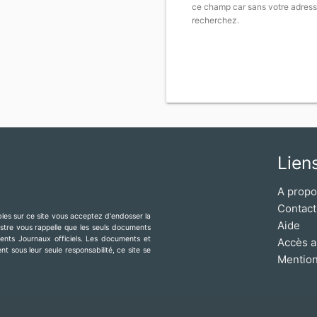
ce champ car sans votre adress
recherchez.
Lien
A prop
Contact
ibles sur ce site vous acceptez d'endosser la
Aide
mestre vous rappelle que les seuls documents
érents Journaux officiels. Les documents et
Accès a
t sous leur seule responsabilité, ce site se
Mention