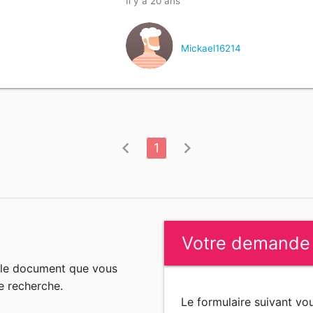
Il y a 20 ans
Mickael16214
chevron_left
chevron_right
1
Votre demande
n le document que vous
e recherche.
Le formulaire suivant v