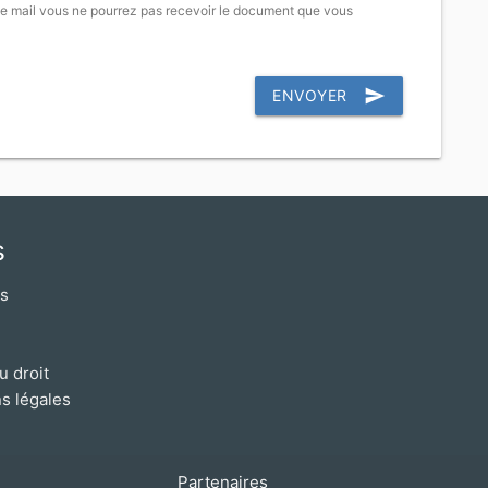
e mail vous ne pourrez pas recevoir le document que vous
send
ENVOYER
s
os
u droit
s légales
Partenaires