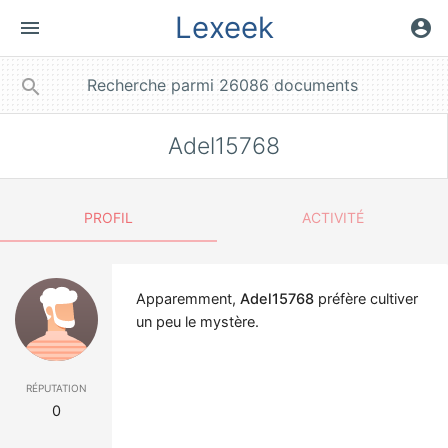
Lexeek
menu
account_circle
close
search
Adel15768
PROFIL
ACTIVITÉ
Apparemment,
Adel15768
préfère cultiver
un peu le mystère.
réputation
0