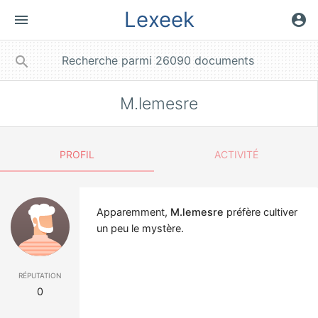
Lexeek
menu
account_circle
close
search
M.lemesre
PROFIL
ACTIVITÉ
Apparemment,
M.lemesre
préfère cultiver
un peu le mystère.
réputation
0