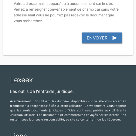
Votre adresse mail n'apparaîtra à aucun moment sur le site.
Veillez à renseigner convenablement ce champ car sans votre
adresse mail vous ne pourrez pas recevoir le document que
vous recherchez.
ENVOYER
send
Lexeek
Les outils de l'entraide juridique.
Avertissement :
En utilisant les données disponibles sur ce site vous acceptez
d'endosser la responsabilité liée à cette utilisation. Le webmestre vous rappelle
que les seuls documents juridiques officiels sont ceux publiés aux différents
Journaux officiels. Les documents et commentaires envoyés par les internautes
restent sous leur seule responsabilité, ce site se contentant de les héberger.