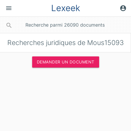
Lexeek
menu
account_circle
close
search
Recherches juridiques de Mous15093
DEMANDER UN DOCUMENT