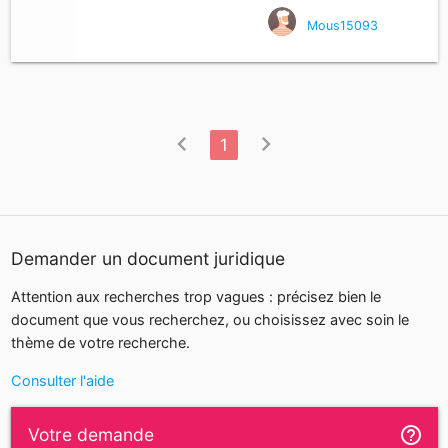
Mous15093
chevron_left
chevron_right
1
Demander un document juridique
Attention aux recherches trop vagues : précisez bien le
document que vous recherchez, ou choisissez avec soin le
thème de votre recherche.
Consulter l'aide
help_outline
Votre demande