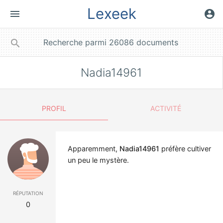
Lexeek
menu
account_circle
close
search
Nadia14961
PROFIL
ACTIVITÉ
Apparemment,
Nadia14961
préfère cultiver
un peu le mystère.
réputation
0