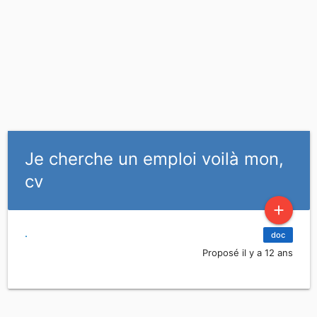
Je cherche un emploi voilà mon,
cv
add
.
doc
Proposé il y a 12 ans