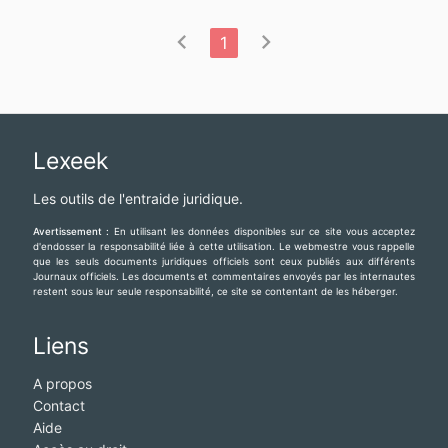
chevron_left
chevron_right
1
Lexeek
Les outils de l'entraide juridique.
Avertissement :
En utilisant les données disponibles sur ce site vous acceptez
d'endosser la responsabilité liée à cette utilisation. Le webmestre vous rappelle
que les seuls documents juridiques officiels sont ceux publiés aux différents
Journaux officiels. Les documents et commentaires envoyés par les internautes
restent sous leur seule responsabilité, ce site se contentant de les héberger.
Liens
A propos
Contact
Aide