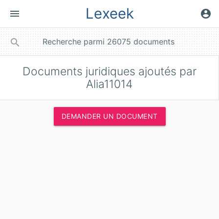
Lexeek
menu
account_circle
close
search
Documents juridiques ajoutés par
Alia11014
DEMANDER UN DOCUMENT