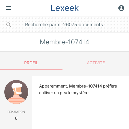
Lexeek
menu
account_circle
close
search
Membre-107414
PROFIL
ACTIVITÉ
Apparemment,
Membre-107414
préfère
cultiver un peu le mystère.
réputation
0