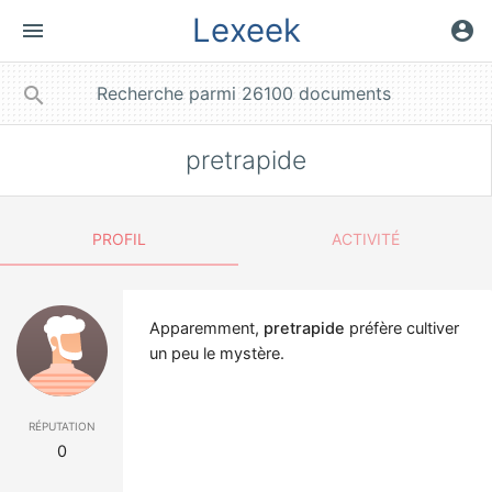
Lexeek
menu
account_circle
close
search
pretrapide
PROFIL
ACTIVITÉ
Apparemment,
pretrapide
préfère cultiver
un peu le mystère.
réputation
0