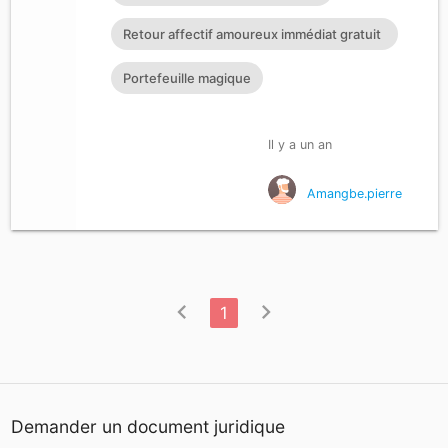
Retour affectif amoureux immédiat gratuit
Rituel retour affectif
Portefeuille magique
Il y a un an
Amangbe.pierre
chevron_left
chevron_right
1
Demander un document juridique