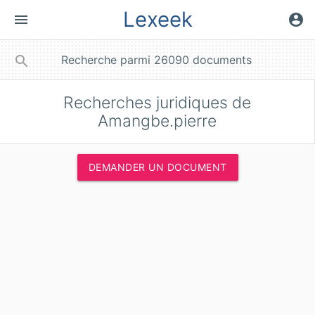
Lexeek
menu
account_circle
close
search
Recherches juridiques de
Amangbe.pierre
DEMANDER UN DOCUMENT