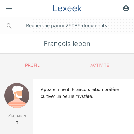
Lexeek
menu
account_circle
close
search
François lebon
PROFIL
ACTIVITÉ
Apparemment,
François lebon
préfère
cultiver un peu le mystère.
réputation
0