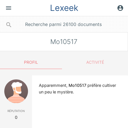
Lexeek
menu
account_circle
close
search
Mo10517
PROFIL
ACTIVITÉ
Apparemment,
Mo10517
préfère cultiver
un peu le mystère.
réputation
0