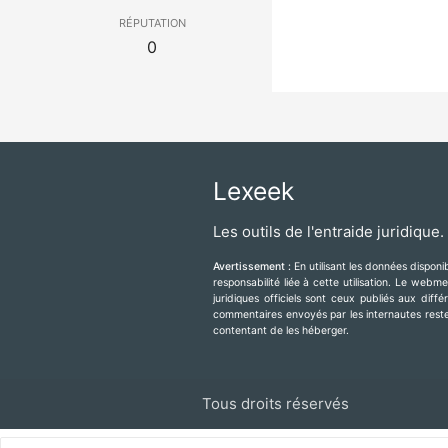
réputation
0
Lexeek
Les outils de l'entraide juridique.
Avertissement :
En utilisant les données dispon
responsabilité liée à cette utilisation. Le web
juridiques officiels sont ceux publiés aux diff
commentaires envoyés par les internautes resten
contentant de les héberger.
Tous droits réservés