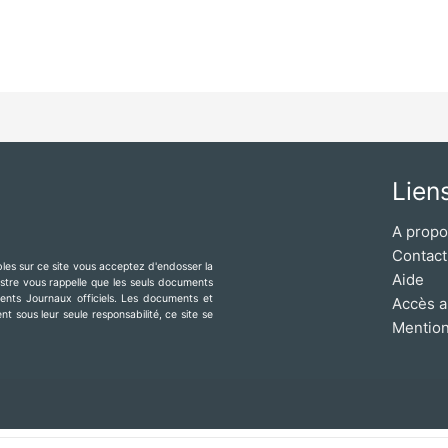
Lien
A prop
Contact
ibles sur ce site vous acceptez d'endosser la
Aide
mestre vous rappelle que les seuls documents
érents Journaux officiels. Les documents et
Accès a
t sous leur seule responsabilité, ce site se
Mention