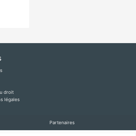
s
os
u droit
s légales
Partenaires