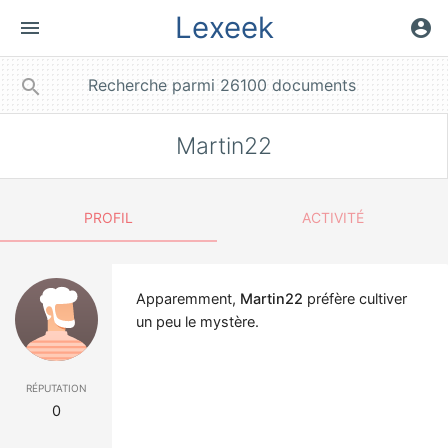
Lexeek
menu
account_circle
close
search
Martin22
PROFIL
ACTIVITÉ
Apparemment,
Martin22
préfère cultiver
un peu le mystère.
réputation
0