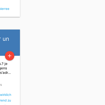
ierree
r un
add
.? je
gens
 s'adr…
rs
 wirklich
rend zu