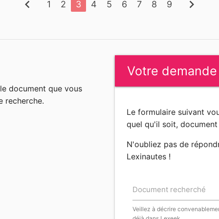
chevron_left
chevron_right
1
2
3
4
5
6
7
8
9
Votre demande
n le document que vous
e recherche.
Le formulaire suivant v
quel qu'il soit, document 
N'oubliez pas de répond
Lexinautes !
Document recherché
Veillez à décrire convenablemen
déjà dans Lexeek.