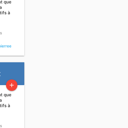
nt que
a
ifs à
rs
ierree
t
add
nt que
a
ifs à
rs