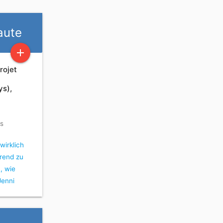
aute
add
rojet
:
ys),
rs
 wirklich
rend zu
, wie
Jenni