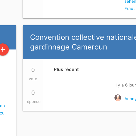
sehen
Frau 
Convention collective national
gardinnage Cameroun
add
0
Plus récent
vote
Il y a 6 jou
0
Anon
réponse
ich
 zu