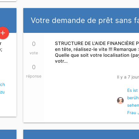
Votre demande de prêt sans f
add
r
0
STRUCTURE DE L'AIDE FINANCIÈRE P
e;
en tête, réalisez-le vite !!! Remarque 
vote
Quelle que soit votre localisation (pa
votr…
0
réponse
Il y a 7 jou
ich
Es ist
 zu
berüh
sehen
Frau 