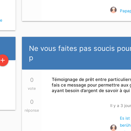
Papap
ee
Ne vous faites pas soucis pou
p
add
0
Témoignage de prêt entre particuliers
fais ce message pour permettre aux 
vote
ayant besoin d’argent de savoir à qui
0
Il y a 3 jou
réponse
Es ist
berüh