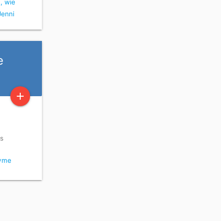
, wie
Jenni
e
add
rs
yme