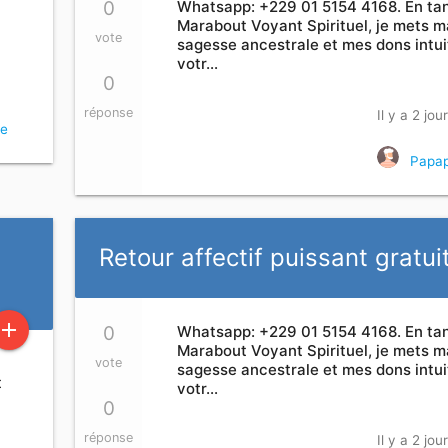
0
Whatsapp: +229 01 5154 4168. En ta
Marabout Voyant Spirituel, je mets m
vote
sagesse ancestrale et mes dons intuit
votr…
0
réponse
Il y a 2 jou
ee
Papap
Retour affectif puissant gratui
add
0
Whatsapp: +229 01 5154 4168. En ta
Marabout Voyant Spirituel, je mets m
vote
sagesse ancestrale et mes dons intuit
t
votr…
0
réponse
Il y a 2 jou