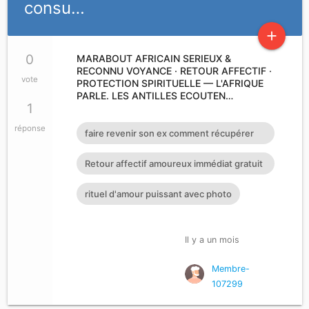
consu…
add
0
MARABOUT AFRICAIN SERIEUX &
RECONNU VOYANCE · RETOUR AFFECTIF ·
vote
PROTECTION SPIRITUELLE — L'AFRIQUE
PARLE. LES ANTILLES ECOUTEN…
1
réponse
faire revenir son ex comment récupérer
son mari ou sa femme voya
Retour affectif amoureux immédiat gratuit
Rituel retour affectif
rituel d'amour puissant avec photo
Il y a un mois
Membre-
107299