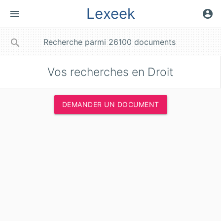
Lexeek
menu
account_circle
close
search
Vos
recherches en Droit
DEMANDER UN DOCUMENT