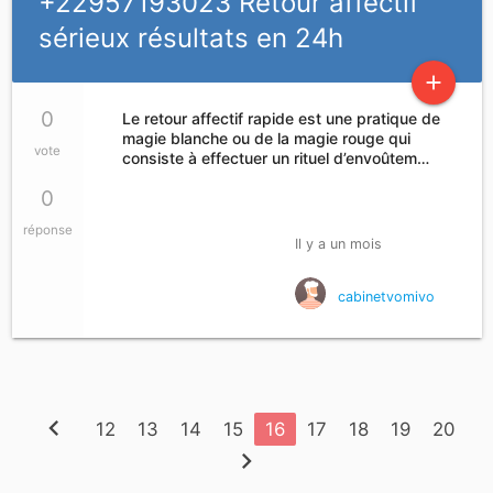
+22957193023 Retour affectif
sérieux résultats en 24h
add
0
Le retour affectif rapide est une pratique de
magie blanche ou de la magie rouge qui
vote
consiste à effectuer un rituel d’envoûtem…
0
réponse
Il y a un mois
cabinetvomivo
chevron_left
12
13
14
15
16
17
18
19
20
chevron_right