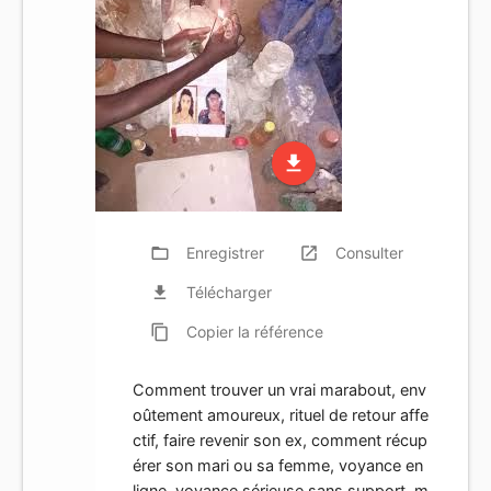
file_download
folder_open
Enregistrer
launch
Consulter
file_download
Télécharger
content_copy
Copier
la référence
Comment trouver un vrai marabout, env
oûtement amoureux, rituel de retour affe
ctif, faire revenir son ex, comment récup
érer son mari ou sa femme, voyance en
ligne, voyance sérieuse sans support, m