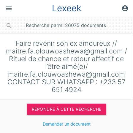
Lexeek
menu
account_circle
close
search
Faire revenir son ex amoureux //
maitre.fa.olouwoashewa@gmail.com
/
Rituel de chance et retour affectif de
l’être aimé(e)/
maitre.fa.olouwoashewa@gmail.com
CONTACT SUR WHATSAPP : +233 57
651 4924
RÉPONDRE À CETTE RECHERCHE
Demander un document