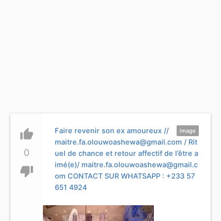
Faire revenir son ex amoureux //
thumb_up
image
maitre.fa.olouwoashewa@gmail.com
/ Rit
0
uel de chance et retour affectif de l’être a
imé(e)/
maitre.fa.olouwoashewa@gmail.c
thumb_down
om
CONTACT SUR WHATSAPP : +233 57
651 4924