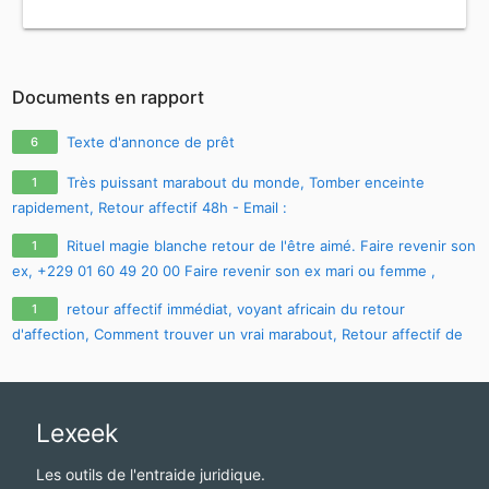
Documents en rapport
Texte d'annonce de prêt
6
Très puissant marabout du monde, Tomber enceinte
1
rapidement, Retour affectif 48h - Email :
maitre.fa.olouwoashewa@gmail.com
, CONTACT SUR WHATSAPP :
Rituel magie blanche retour de l'être aimé. Faire revenir son
1
+233 57 651 4924
ex, +229 01 60 49 20 00 Faire revenir son ex mari ou femme ,
comment faire revenir son ex avec photo
retour affectif immédiat, voyant africain du retour
1
d'affection, Comment trouver un vrai marabout, Retour affectif de
son ex, Tomber enceinte rapidement et Avoir la chance rapide,
CONTACT E-MAIL :
maitre.fa.olouwoashewa@gmail.com
, CONTACT
SUR WHATSAPP : +233 57 651 4924
Lexeek
Les outils de l'entraide juridique.