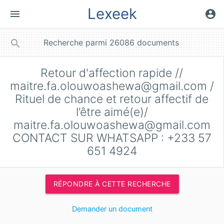
Lexeek
menu
account_circle
close
search
Retour d'affection rapide //
maitre.fa.olouwoashewa@gmail.com
/
Rituel de chance et retour affectif de
l’être aimé(e)/
maitre.fa.olouwoashewa@gmail.com
CONTACT SUR WHATSAPP : +233 57
651 4924
RÉPONDRE À CETTE RECHERCHE
Demander un document