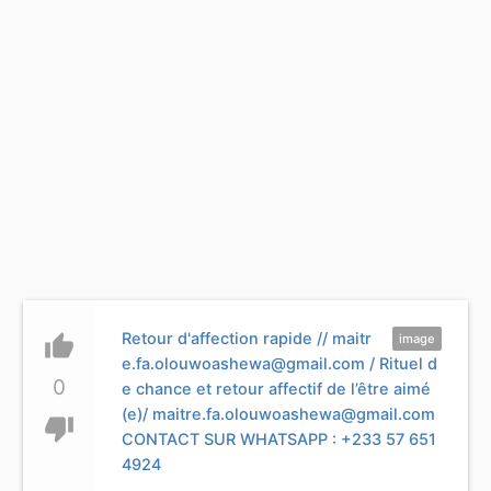
Retour d'affection rapide //
maitr
thumb_up
image
e.fa.olouwoashewa@gmail.com
/ Rituel d
0
e chance et retour affectif de l’être aimé
(e)/
maitre.fa.olouwoashewa@gmail.com
thumb_down
CONTACT SUR WHATSAPP : +233 57 651
4924