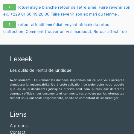
maitre.fa.olouwoashewa@gmail.com
, CONTACT SUR WHATSAPP :
Rituel magie blanche retour de l'être aimé. Faire revenir son
1
+233 57 651 4924
ex, +229 01 60 49 20 00 Faire revenir son ex mari ou femme ,
comment faire revenir son ex avec photo
retour affectif immédiat, voyant africain du retour
1
d'affection, Comment trouver un vrai marabout, Retour affectif de
son ex, Tomber enceinte rapidement et Avoir la chance rapide,
CONTACT E-MAIL :
maitre.fa.olouwoashewa@gmail.com
, CONTACT
SUR WHATSAPP : +233 57 651 4924
Lexeek
Les outils de l'entraide juridique.
Avertissement :
En utilisant les données disponibles sur ce site vous acceptez
d'endosser la responsabilité liée à cette utilisation. Le webmestre vous rappelle
que les seuls documents juridiques officiels sont ceux publiés aux différents
Journaux officiels. Les documents et commentaires envoyés par les internautes
restent sous leur seule responsabilité, ce site se contentant de les héberger.
Liens
A propos
Contact