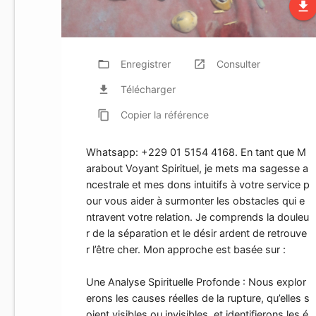
file_download
folder_open
Enregistrer
launch
Consulter
file_download
Télécharger
content_copy
Copier
la référence
Whatsapp: +229 01 5154 4168. En tant que M
arabout Voyant Spirituel, je mets ma sagesse a
ncestrale et mes dons intuitifs à votre service p
our vous aider à surmonter les obstacles qui e
ntravent votre relation. Je comprends la douleu
r de la séparation et le désir ardent de retrouve
r l’être cher. Mon approche est basée sur :
Une Analyse Spirituelle Profonde : Nous explor
erons les causes réelles de la rupture, qu’elles s
oient visibles ou invisibles, et identifierons les é