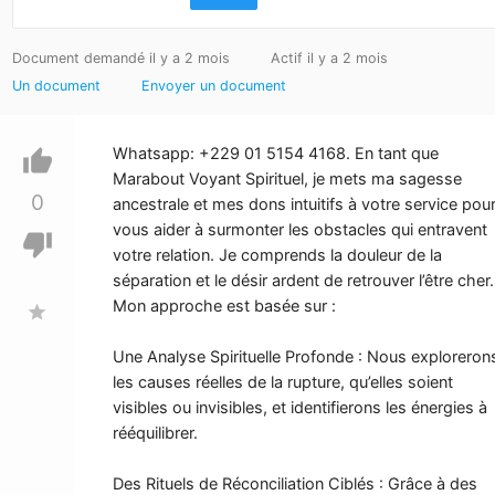
Document demandé il y a 2 mois
Actif il y a 2 mois
Un document
Envoyer un document
Whatsapp: +229 01 5154 4168. En tant que
thumb_up
Marabout Voyant Spirituel, je mets ma sagesse
0
ancestrale et mes dons intuitifs à votre service pou
vous aider à surmonter les obstacles qui entravent
thumb_down
votre relation. Je comprends la douleur de la
séparation et le désir ardent de retrouver l’être cher.
Mon approche est basée sur :
star
Une Analyse Spirituelle Profonde : Nous exploreron
les causes réelles de la rupture, qu’elles soient
visibles ou invisibles, et identifierons les énergies à
rééquilibrer.
Des Rituels de Réconciliation Ciblés : Grâce à des