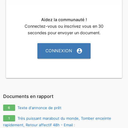
Aidez la communauté !
Connectez-vous ou inscrivez vous en 30
secondes pour envoyer un document.
account_circle
CONNEXION
Documents en rapport
Texte d'annonce de prêt
6
Très puissant marabout du monde, Tomber enceinte
1
rapidement, Retour affectif 48h - Email :