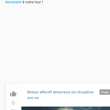
document
à votre tour !
Retour affectif amoureux où récupérer
thumb_up
image
son ex
0