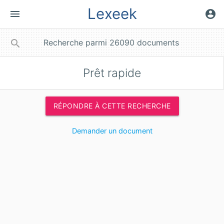
Lexeek
menu
account_circle
close
search
Prêt rapide
RÉPONDRE À CETTE RECHERCHE
Demander un document