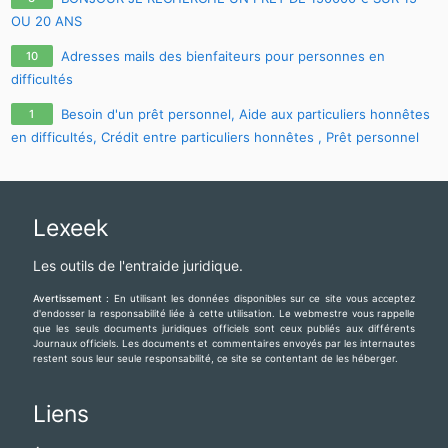
OU 20 ANS
Adresses mails des bienfaiteurs pour personnes en
10
difficultés
Besoin d'un prêt personnel, Aide aux particuliers honnêtes
1
en difficultés, Crédit entre particuliers honnêtes , Prêt personnel
sans passer par une banque , Prêt entre particuliers honnêtes en
France et La Belgique , Prêt personnel sans passer par une banque
:
cherylgremont3@gmail.com
Lexeek
Les outils de l'entraide juridique.
Avertissement :
En utilisant les données disponibles sur ce site vous acceptez
d'endosser la responsabilité liée à cette utilisation. Le webmestre vous rappelle
que les seuls documents juridiques officiels sont ceux publiés aux différents
Journaux officiels. Les documents et commentaires envoyés par les internautes
restent sous leur seule responsabilité, ce site se contentant de les héberger.
Liens