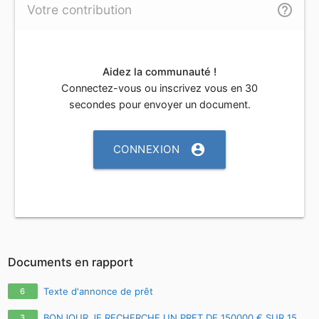
help_outline
Votre contribution
Aidez la communauté !
Connectez-vous ou inscrivez vous en 30
secondes pour envoyer un document.
account_circle
CONNEXION
Documents en rapport
Texte d'annonce de prêt
6
BONJOUR JE RECHERCHE UN PRET DE 150000 € SUR 15
3