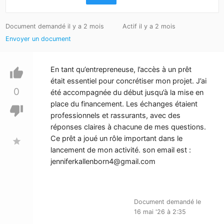
Document demandé il y a 2 mois
Actif il y a 2 mois
Envoyer un document
En tant qu’entrepreneuse, l’accès à un prêt
thumb_up
était essentiel pour concrétiser mon projet. J’ai
0
été accompagnée du début jusqu’à la mise en
place du financement. Les échanges étaient
thumb_down
professionnels et rassurants, avec des
réponses claires à chacune de mes questions.
Ce prêt a joué un rôle important dans le
star
lancement de mon activité. son email est :
jenniferkallenborn4@gmail.com
Document demandé le
16 mai '26 à 2:35