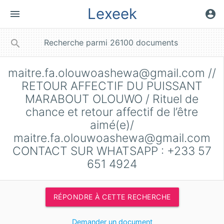
Lexeek
menu
account_circle
close
search
maitre.fa.olouwoashewa@gmail.com
//
RETOUR AFFECTIF DU PUISSANT
MARABOUT OLOUWO / Rituel de
chance et retour affectif de l’être
aimé(e)/
maitre.fa.olouwoashewa@gmail.com
CONTACT SUR WHATSAPP : +233 57
651 4924
RÉPONDRE À CETTE RECHERCHE
Demander un document