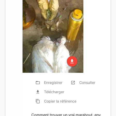
file_download
folder_open
Enregistrer
launch
Consulter
file_download
Télécharger
content_copy
Copier
la référence
Comment trouver un vrai marabout, env