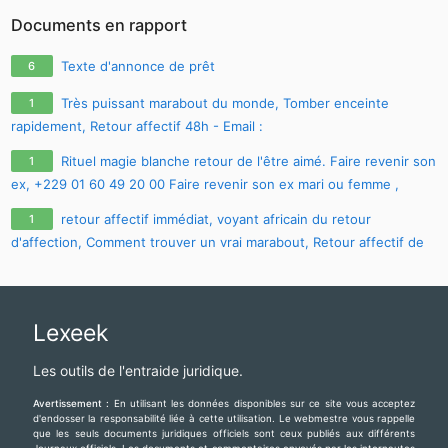
Documents en rapport
Texte d'annonce de prêt
6
Très puissant marabout du monde, Tomber enceinte
1
rapidement, Retour affectif 48h - Email :
maitre.fa.olouwoashewa@gmail.com
, CONTACT SUR WHATSAPP :
Rituel magie blanche retour de l'être aimé. Faire revenir son
1
+233 57 651 4924
ex, +229 01 60 49 20 00 Faire revenir son ex mari ou femme ,
comment faire revenir son ex avec photo
retour affectif immédiat, voyant africain du retour
1
d'affection, Comment trouver un vrai marabout, Retour affectif de
son ex, Tomber enceinte rapidement et Avoir la chance rapide,
CONTACT E-MAIL :
maitre.fa.olouwoashewa@gmail.com
, CONTACT
SUR WHATSAPP : +233 57 651 4924
Lexeek
Les outils de l'entraide juridique.
Avertissement :
En utilisant les données disponibles sur ce site vous acceptez
d'endosser la responsabilité liée à cette utilisation. Le webmestre vous rappelle
que les seuls documents juridiques officiels sont ceux publiés aux différents