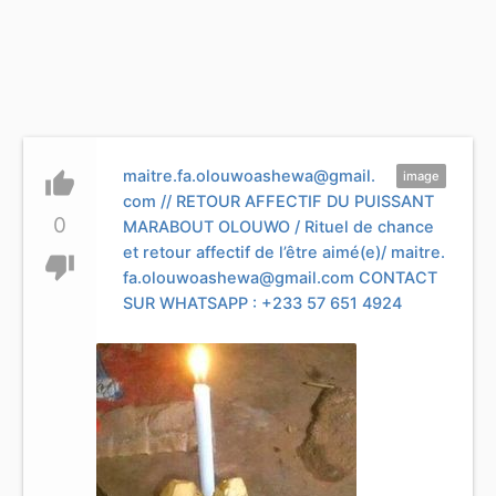
maitre.fa.olouwoashewa@gmail.
thumb_up
image
com
// RETOUR AFFECTIF DU PUISSANT
0
MARABOUT OLOUWO / Rituel de chance
et retour affectif de l’être aimé(e)/
maitre.
thumb_down
fa.olouwoashewa@gmail.com
CONTACT
SUR WHATSAPP : +233 57 651 4924