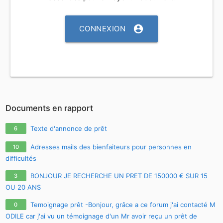
account_circle
CONNEXION
Documents en rapport
Texte d'annonce de prêt
6
Adresses mails des bienfaiteurs pour personnes en
10
difficultés
BONJOUR JE RECHERCHE UN PRET DE 150000 € SUR 15
3
OU 20 ANS
Temoignage prêt -Bonjour, grâce a ce forum j'ai contacté M
0
ODILE car j'ai vu un témoignage d'un Mr avoir reçu un prêt de