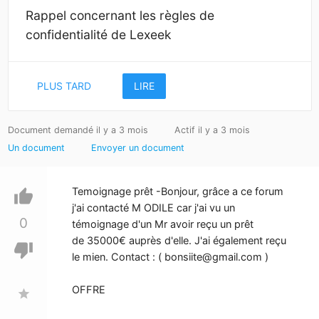
Rappel concernant les règles de
confidentialité de Lexeek
PLUS TARD
LIRE
Document demandé il y a 3 mois
Actif il y a 3 mois
Un document
Envoyer un document
Temoignage prêt -Bonjour, grâce a ce forum
thumb_up
j'ai contacté M ODILE car j'ai vu un
0
témoignage d'un Mr avoir reçu un prêt
de 35000€ auprès d'elle. J'ai également reçu
thumb_down
le mien. Contact : (
bonsiite@gmail.com
)
OFFRE
star