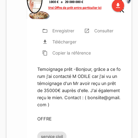
file_download
folder_open
Enregistrer
launch
Consulter
file_download
Télécharger
content_copy
Copier
la référence
Temoignage prêt -Bonjour, grâce a ce fo
rum j'ai contacté M ODILE car j'ai vu un
témoignage d'un Mr avoir reçu un prêt
de 35000€ auprès d'elle. J'ai également
reçu le mien. Contact : (
bonsiite@gmail.
com
)
OFFRE
service civil