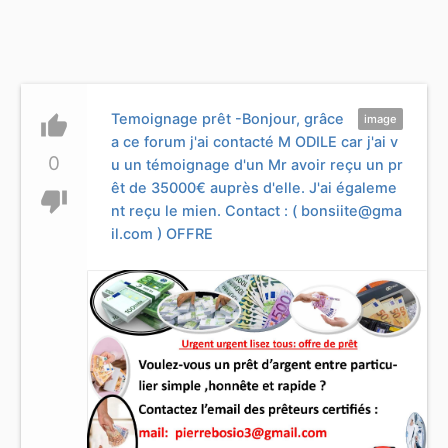
Temoignage prêt -Bonjour, grâce
thumb_up
image
a ce forum j'ai contacté M ODILE car j'ai v
0
u un témoignage d'un Mr avoir reçu un pr
êt de 35000€ auprès d'elle. J'ai égaleme
thumb_down
nt reçu le mien. Contact : (
bonsiite@gma
il.com
) OFFRE