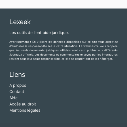
35000€ auprès d'elle. J'ai également reçu le mien. Contact : (
bonsiite@gmail.com
) Temoignage prêt -Bonjour, grâce a ce forum
j'ai contacté M ODILE car j'ai vu un témo
Lexeek
Les outils de l'entraide juridique.
Avertissement :
En utilisant les données disponibles sur ce site vous acceptez
d'endosser la responsabilité liée à cette utilisation. Le webmestre vous rappelle
que les seuls documents juridiques officiels sont ceux publiés aux différents
Journaux officiels. Les documents et commentaires envoyés par les internautes
restent sous leur seule responsabilité, ce site se contentant de les héberger.
Liens
A propos
Contact
Aide
Accès au droit
Mentions légales