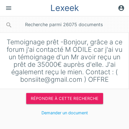
Lexeek
menu
account_circle
close
search
Temoignage prêt -Bonjour, grâce a ce
forum j'ai contacté M ODILE car j'ai vu
un témoignage d'un Mr avoir reçu un
prêt de 35000€ auprès d'elle. J'ai
également reçu le mien. Contact : (
bonsiite@gmail.com
) OFFRE
RÉPONDRE À CETTE RECHERCHE
Demander un document