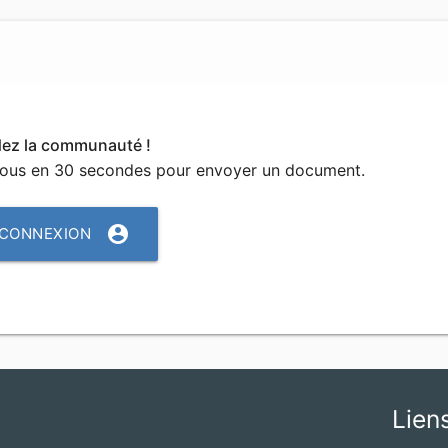
dez la communauté !
vous en 30 secondes pour envoyer un document.
account_circle
CONNEXION
Lien