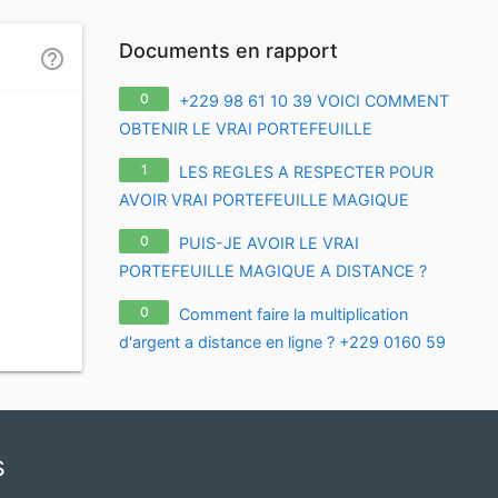
Documents en rapport
help_outline
0
+229 98 61 10 39 VOICI COMMENT
OBTENIR LE VRAI PORTEFEUILLE
MAGIQUE POUR CHANGER VOTRE VIE ?
1
LES REGLES A RESPECTER POUR
APPRENEZ TOUS LES SECRETS SUR LE
AVOIR VRAI PORTEFEUILLE MAGIQUE
VRAI PORTE-FEUILLE MAGIQUE EN
+229 01 60 49 20 00 LES ETAPES POUR
FRANCE EURO
0
PUIS-JE AVOIR LE VRAI
AVOIR LE VRAI PORTEFEUILLE MAGIQUE A
PORTEFEUILLE MAGIQUE A DISTANCE ?
DISTANCE
+229 99 13 18 40
0
Comment faire la multiplication
d'argent a distance en ligne ? +229 0160 59
48 27
s