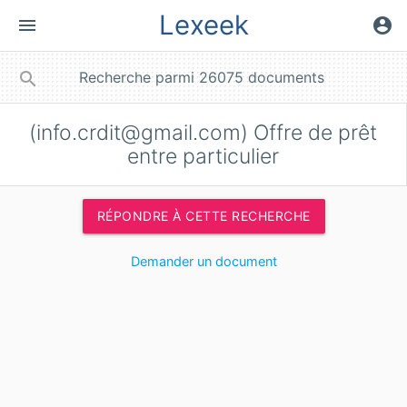
Lexeek
menu
account_circle
close
search
(
info.crdit@gmail.com
) Offre de prêt
entre particulier
RÉPONDRE À CETTE RECHERCHE
Demander un document