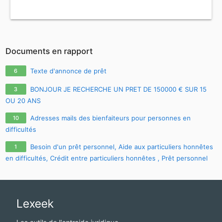
Documents en rapport
Texte d'annonce de prêt
6
BONJOUR JE RECHERCHE UN PRET DE 150000 € SUR 15
3
OU 20 ANS
Adresses mails des bienfaiteurs pour personnes en
10
difficultés
Besoin d'un prêt personnel, Aide aux particuliers honnêtes
1
en difficultés, Crédit entre particuliers honnêtes , Prêt personnel
sans passer par une banque , Prêt entre particuliers honnêtes en
France et La Belgique , Prêt personnel sans passer par une banque
:
cherylgremont3@gmail.com
Lexeek