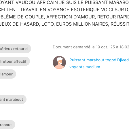
OYANT VAUDOU AFRICAIN JE SUIS LE PUISSANT MARAB
ELLENT TRAVAIL EN VOYANCE ESOTERIQUE VOICI SURT
OBLÈME DE COUPLE, AFFECTION D'AMOUR, RETOUR RAPI
 JEUX DE HASARD, LOTO, EUROS MILLIONNAIRES, RÉUSSI
Document demandé le 19 oct. '25 à 18:0
sérieux retour d
Puissant marabout togbé Djivèd
 retour affectif
voyants medium
d'amour
sant marabout
arabout