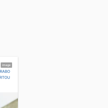
image
ARABO
URTOU