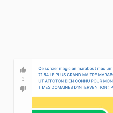
Ce sorcier magicien marabout medium t
thumb_up
71 54 LE PLUS GRAND MAITRE MARAB
0
UT AFFOTON BIEN CONNU POUR MON 
T MES DOMAINES D'INTERVENTION : 
thumb_down