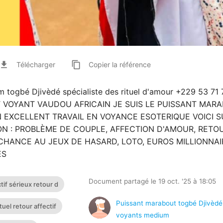
ile_download
content_copy
Télécharger
Copier
la référence
 togbé Djivèdé spécialiste des rituel d'amour +229 53 71 
 VOYANT VAUDOU AFRICAIN JE SUIS LE PUISSANT MAR
 EXCELLENT TRAVAIL EN VOYANCE ESOTERIQUE VOICI S
N : PROBLÈME DE COUPLE, AFFECTION D'AMOUR, RETO
, CHANCE AU JEUX DE HASARD, LOTO, EUROS MILLIONNAI
ES
Document partagé le 19 oct. '25 à 18:05
tif sérieux retour d
Puissant marabout togbé Djivèdé
uel retour affectif
voyants medium