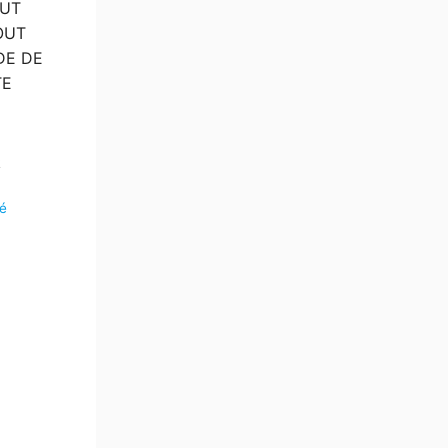
OUT
OUT
DE DE
TE
2
é