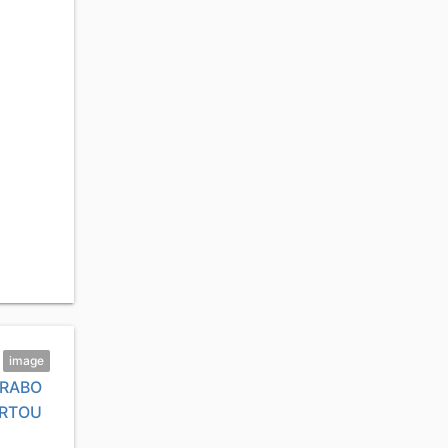
image
ARABO
URTOU