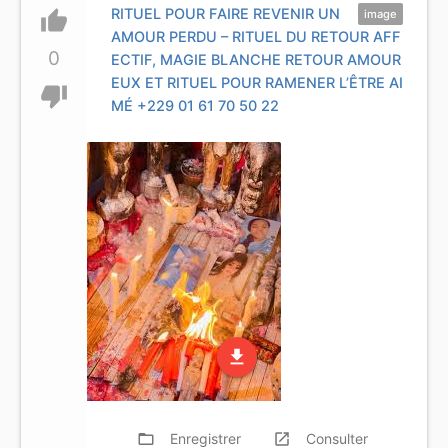
RITUEL POUR FAIRE REVENIR UN
thumb_up
image
AMOUR PERDU – RITUEL DU RETOUR AFF
0
ECTIF, MAGIE BLANCHE RETOUR AMOUR
EUX ET RITUEL POUR RAMENER L’ÊTRE AI
thumb_down
MÉ +229 01 61 70 50 22
file_download
folder_open
Enregistrer
launch
Consulter