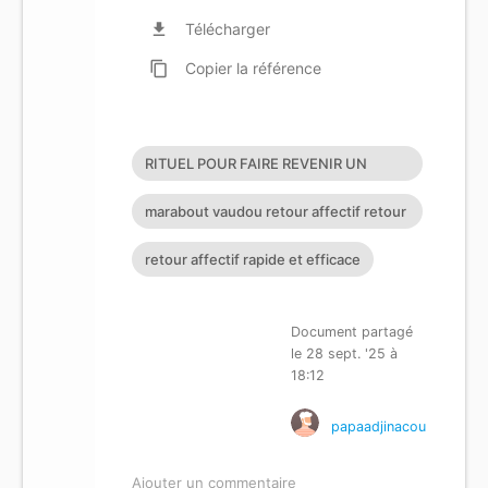
file_download
Télécharger
content_copy
Copier
la référence
RITUEL POUR FAIRE REVENIR UN
AMOUR PERDU
marabout vaudou retour affectif retour
affectif sérieux retour d
retour affectif rapide et efficace
Document partagé
le 28 sept. '25 à
18:12
papaadjinacou
Ajouter un commentaire