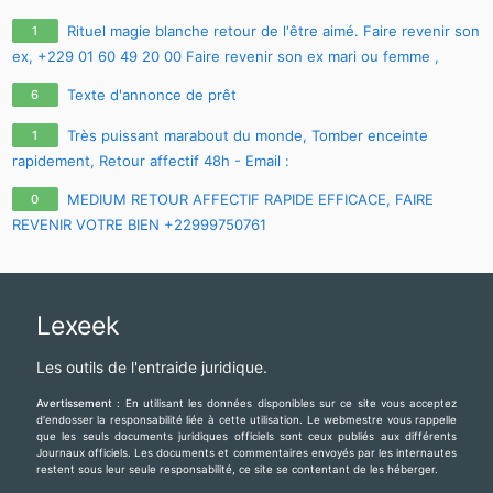
Rituel magie blanche retour de l'être aimé. Faire revenir son
1
ex, +229 01 60 49 20 00 Faire revenir son ex mari ou femme ,
comment faire revenir son ex avec photo
Texte d'annonce de prêt
6
Très puissant marabout du monde, Tomber enceinte
1
rapidement, Retour affectif 48h - Email :
maitre.fa.olouwoashewa@gmail.com
, CONTACT SUR WHATSAPP :
MEDIUM RETOUR AFFECTIF RAPIDE EFFICACE, FAIRE
0
+233 57 651 4924
REVENIR VOTRE BIEN +22999750761
Lexeek
Les outils de l'entraide juridique.
Avertissement :
En utilisant les données disponibles sur ce site vous acceptez
d'endosser la responsabilité liée à cette utilisation. Le webmestre vous rappelle
que les seuls documents juridiques officiels sont ceux publiés aux différents
Journaux officiels. Les documents et commentaires envoyés par les internautes
restent sous leur seule responsabilité, ce site se contentant de les héberger.