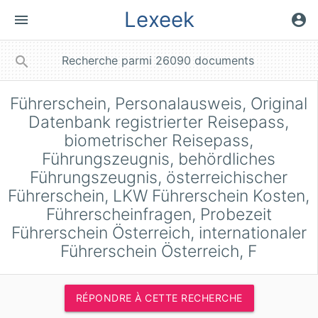
Lexeek
menu
account_circle
close
search
Führerschein, Personalausweis, Original
Datenbank registrierter Reisepass,
biometrischer Reisepass,
Führungszeugnis, behördliches
Führungszeugnis, österreichischer
Führerschein, LKW Führerschein Kosten,
Führerscheinfragen, Probezeit
Führerschein Österreich, internationaler
Führerschein Österreich, F
RÉPONDRE À CETTE RECHERCHE