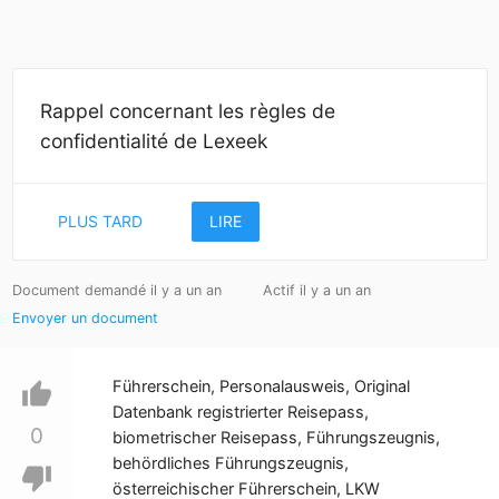
Rappel concernant les règles de
confidentialité de Lexeek
PLUS TARD
LIRE
Document demandé il y a un an
Actif il y a un an
Envoyer un document
Führerschein, Personalausweis, Original
thumb_up
Datenbank registrierter Reisepass,
0
biometrischer Reisepass, Führungszeugnis,
behördliches Führungszeugnis,
thumb_down
österreichischer Führerschein, LKW