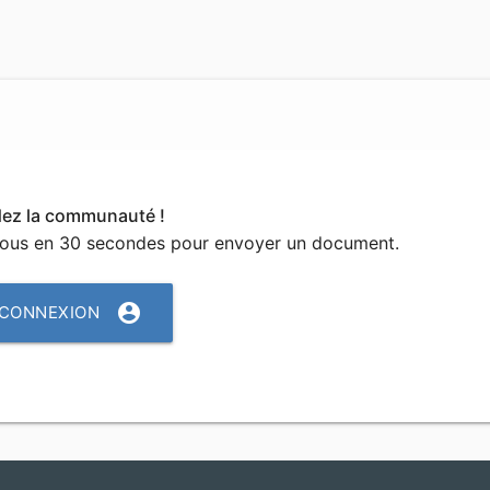
dez la communauté !
vous en 30 secondes pour envoyer un document.
account_circle
CONNEXION