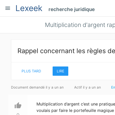
Lexeek
menu
recherche juridique
Multiplication d'argent r
Rappel concernant les règles de
PLUS TARD
LIRE
Document demandé il y a un an
Actif il y a un an
E
Multiplication d’argent c’est une pratiq
thumb_up
voulais par faire le portefeuille magique