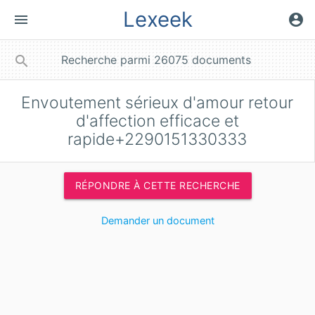
Lexeek
menu
account_circle
close
search
Envoutement sérieux d'amour retour
d'affection efficace et
rapide+2290151330333
RÉPONDRE À CETTE RECHERCHE
Demander un document