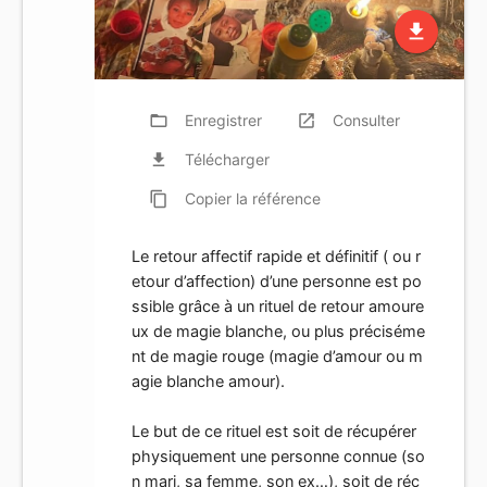
file_download
folder_open
Enregistrer
launch
Consulter
file_download
Télécharger
content_copy
Copier
la référence
Le retour affectif rapide et définitif ( ou r
etour d’affection) d’une personne est po
ssible grâce à un rituel de retour amoure
ux de magie blanche, ou plus préciséme
nt de magie rouge (magie d’amour ou m
agie blanche amour).
Le but de ce rituel est soit de récupérer
physiquement une personne connue (so
n mari, sa femme, son ex…), soit de réc