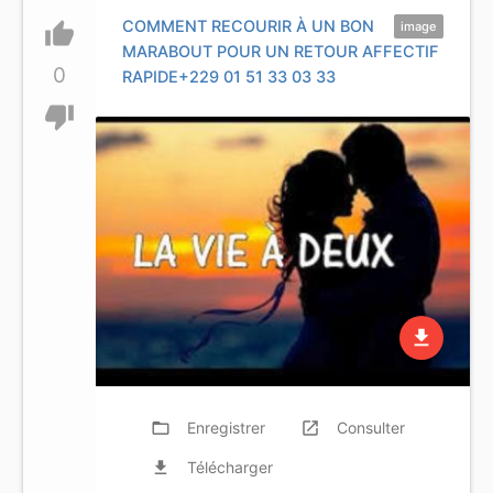
COMMENT RECOURIR À UN BON
thumb_up
image
MARABOUT POUR UN RETOUR AFFECTIF
0
RAPIDE+229 01 51 33 03 33
thumb_down
file_download
folder_open
Enregistrer
launch
Consulter
file_download
Télécharger