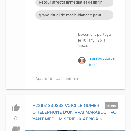
Retour affectif immédiat et definitif
aimé qui marche retour de l'être aimé
retour d’affection rapide
grand rituel de magie blanche pour
en 24h gratuit retour de l'être aimé
récupérer son amour perdu magie
rapide rituel retour de l'etre aimé
blanche pour faire revenir son ex
Document partagé
gratuit faire revenir l'être aimé avec du
le 10 janv. '25 à
rapidement
sel durée d'un envoutement amoureux
10:44
Comment faire revenir l'être aimé
maraboutbaba
rapidement Quelle bougie pour faire
bedji
revenir l'être aimé Quel rituel pour
Ajouter un commentaire
attirer l'amour d'une personne
+22951330333 VOICI LE NUMER
thumb_up
image
O TELEPHONE D'UN VRAI MARABOUT VO
0
YANT MEDIUM SERIEUX AFRICAIN
thumb_down