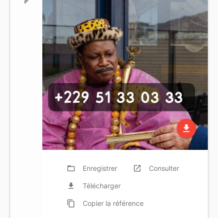
file_download
folder_open
Enregistrer
launch
Consulter
file_download
Télécharger
content_copy
Copier
la référence