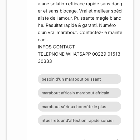
a une solution efficace rapide sans dang
er et sans blocage. Vrai et meilleur spéci
aliste de l'amour. Puissante magie blanc
he. Résultat rapide & garanti. Numéro
d'un vrai marabout. Contactez-le mainte
nant.
INFOS CONTACT
TELEPNONE WHATSAPP 00229 01513
30333
besoin d'un marabout puissant
d'Afrique bon marabout paris comment
marabout africain marabout africain
avoir l'adresse téléphonique d'un vrai
paris marabout africain serieux
marabout sérieux honnête le plus
marabout comment fonctionne le
marabout gbenanfa avis marabout du
grand marabout du bénin marabout
marabout comment obtenir le numéro
rituel retour d'affection rapide sorcier
bénin marabout France marabout
voyant numéro d'un vrai marabout
d'un marabout voyant comment
vaudou gratuit sorcier vaudou paris
gratuit par téléphone marabout gratuit
numéro de marabout numéro de
travaillent les marabouts comment