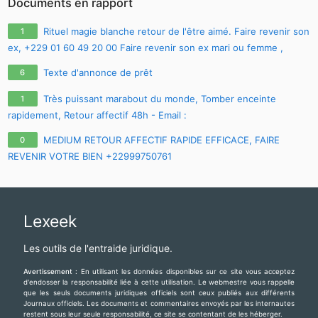
Documents en rapport
Rituel magie blanche retour de l'être aimé. Faire revenir son
1
ex, +229 01 60 49 20 00 Faire revenir son ex mari ou femme ,
comment faire revenir son ex avec photo
Texte d'annonce de prêt
6
Très puissant marabout du monde, Tomber enceinte
1
rapidement, Retour affectif 48h - Email :
maitre.fa.olouwoashewa@gmail.com
, CONTACT SUR WHATSAPP :
MEDIUM RETOUR AFFECTIF RAPIDE EFFICACE, FAIRE
0
+233 57 651 4924
REVENIR VOTRE BIEN +22999750761
Lexeek
Les outils de l'entraide juridique.
Avertissement :
En utilisant les données disponibles sur ce site vous acceptez
d'endosser la responsabilité liée à cette utilisation. Le webmestre vous rappelle
que les seuls documents juridiques officiels sont ceux publiés aux différents
Journaux officiels. Les documents et commentaires envoyés par les internautes
restent sous leur seule responsabilité, ce site se contentant de les héberger.