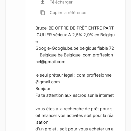
file_download
Télécharger
content_copy
Copier
la référence
Bruxel.BE OFFRE DE PRËT ENTRE PART
ICULIER sérieux A 2,5% 2,9% en Belgiqu
e
Google-Google.be.be;belgique fiable 72
H Belgique.be Belgique:
com.proffesion
nel@gmail.com
le seul prêteur legal :
com.proffesionnel
@gmail.com
Bonjour
Faite attention aux escros sur le internet
.
vous êtes a la recherche de prêt pour s
oit relancer vos activités soit pour la réal
isation
d'un projet , soit pour vous acheter un a