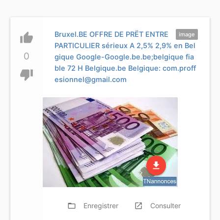
Bruxel.BE OFFRE DE PRËT ENTRE
thumb_up
image
PARTICULIER sérieux A 2,5% 2,9% en Bel
0
gique Google-Google.be.be;belgique fia
ble 72 H Belgique.be Belgique:
com.proff
thumb_down
esionnel@gmail.com
file_download
folder_open
Enregistrer
launch
Consulter