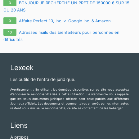
BONJOUR JE RECHERCHE UN PRET DE 150000 € SUR 15
3
OU 20 ANS
Affaire Perfect 10, Inc. v. Google Inc. & Amazon
0
Adresses mails des bienfaiteurs pour personnes en
10
difficultés
Lexeek
Les outils de l'entraide juridique.
Avertissement :
En utilisant les données disponibles sur ce site vous acceptez
d'endosser la responsabilité liée à cette utilisation. Le webmestre vous rappelle
que les seuls documents juridiques officiels sont ceux publiés aux différents
Journaux officiels. Les documents et commentaires envoyés par les internautes
restent sous leur seule responsabilité, ce site se contentant de les héberger.
Liens
A propos