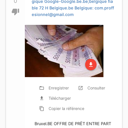
0
gique Google-Google.be.be;belgique fia
ble 72 H Belgique.be Belgique:
com.proff
thumb_down
esionnel@gmail.com
file_download
folder_open
Enregistrer
launch
Consulter
file_download
Télécharger
content_copy
Copier
la référence
Bruxel.BE OFFRE DE PRËT ENTRE PART