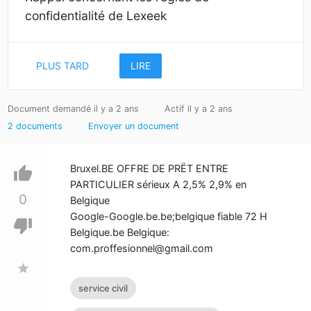
confidentialité de Lexeek
PLUS TARD
LIRE
Document demandé il y a 2 ans
Actif il y a 2 ans
2 documents
Envoyer un document
Bruxel.BE OFFRE DE PRËT ENTRE
thumb_up
PARTICULIER sérieux A 2,5% 2,9% en
0
Belgique
Google-Google.be.be;belgique fiable 72 H
thumb_down
Belgique.be Belgique:
com.proffesionnel@gmail.com
star
service civil