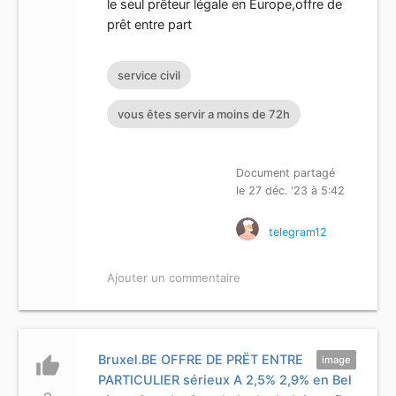
le seul prêteur légale en Europe,offre de
prêt entre part
service civil
vous êtes servir a moins de 72h
Document partagé
le 27 déc. '23 à 5:42
telegram12
Ajouter un commentaire
Bruxel.BE OFFRE DE PRËT ENTRE
thumb_up
image
PARTICULIER sérieux A 2,5% 2,9% en Bel