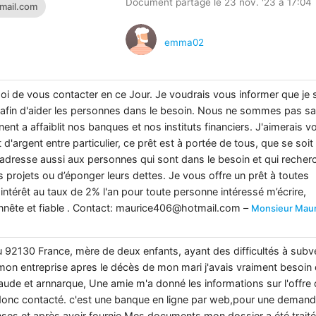
Document partagé le 23 nov. '23 à 17:04
gmail.com
emma02
 de vous contacter en ce Jour. Je voudrais vous informer que je 
ers afin d'aider les personnes dans le besoin. Nous ne sommes pas s
ent a affaiblit nos banques et nos instituts financiers. J'aimerais v
 d'argent entre particulier, ce prêt est à portée de tous, que se soit
m'adresse aussi aux personnes qui sont dans le besoin et qui recher
urs projets ou d’éponger leurs dettes. Je vous offre un prêt à toutes
térêt au taux de 2% l'an pour toute personne intéressé m’écrire,
nête et fiable . Contact:
maurice406@hotmail.com
–
Monsieur Maur
 92130 France, mère de deux enfants, ayant des difficultés à subv
mon entreprise apres le décès de mon mari j'avais vraiment besoin 
raude et arnnarque, Une amie m'a donné les informations sur l'offre 
i donc contacté. c'est une banque en ligne par web,pour une deman
onses et après avoir fournie Mes documents mon dossier a été traité e