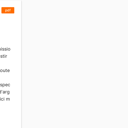
pdf
issio
stir
toute
espec
d'arg
ici m