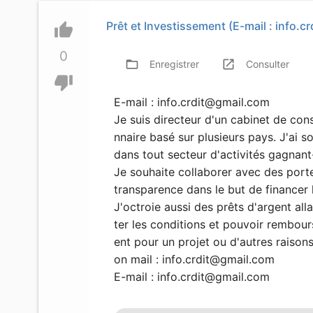
Prêt et Investissement (E-mail :
info.c
thumb_up
0
folder_open
launch
f
Enregistrer
Consulter
thumb_down
E-mail :
info.crdit@gmail.com
Je suis directeur d'un cabinet de con
nnaire basé sur plusieurs pays. J'ai so
dans tout secteur d'activités gagnant-
Je souhaite collaborer avec des porte
transparence dans le but de financer l
J'octroie aussi des prêts d'argent a
ter les conditions et pouvoir rembour
ent pour un projet ou d'autres raison
on mail :
info.crdit@gmail.com
E-mail :
info.crdit@gmail.com