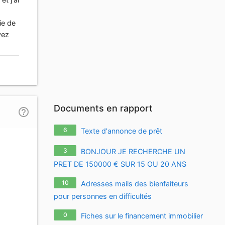
ie de
vez
Documents en rapport
help_outline
6
Texte d'annonce de prêt
3
BONJOUR JE RECHERCHE UN
PRET DE 150000 € SUR 15 OU 20 ANS
10
Adresses mails des bienfaiteurs
pour personnes en difficultés
0
Fiches sur le financement immobilier