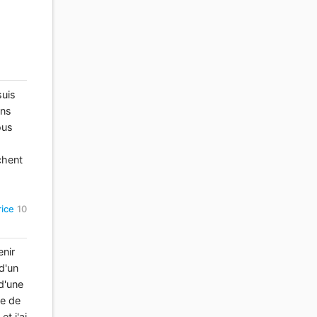
suis
ans
ous
chent
ice
10
enir
d'un
d'une
de de
t j'ai