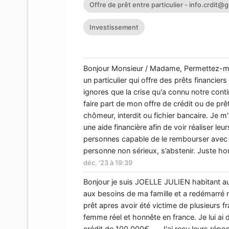
Offre de prêt entre particulier -
info.crdit@
Investissement
Bonjour Monsieur / Madame, Permettez-moi
un particulier qui offre des prêts financi
ignores que la crise qu'a connu notre contin
faire part de mon offre de crédit ou de prêt
chômeur, interdit ou fichier bancaire. Je 
une aide financière afin de voir réaliser le
personnes capable de le rembourser avec in
personne non sérieux, s’abstenir. Juste hon
déc. '23 à 19:39
Bonjour je suis JOELLE JULIEN habitant au
aux besoins de ma famille et a redémarré 
prêt apres avoir été victime de plusieurs f
femme réel et honnête en france. Je lui a
crédit de 100.000€..... J'ai reçu leurs rép