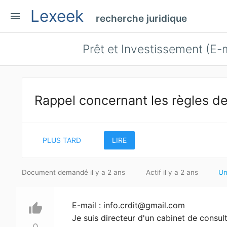
Lexeek
menu
recherche juridique
Prêt et Investissement (E-m
Rappel concernant les règles de
PLUS TARD
LIRE
Document demandé il y a 2 ans
Actif il y a 2 ans
Un
E-mail :
info.crdit@gmail.com
thumb_up
Je suis directeur d'un cabinet de consul