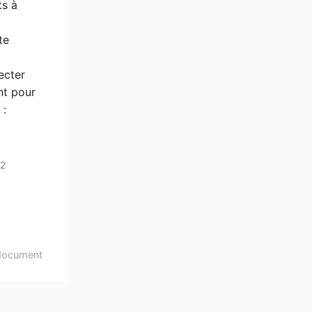
ts à
te
ecter
nt pour
 :
02
document