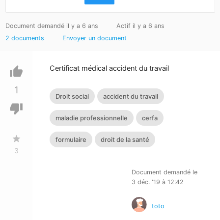
Document demandé il y a 6 ans
Actif il y a 6 ans
2 documents
Envoyer un document
Certificat médical accident du travail
thumb_up
1
Droit social
accident du travail
thumb_down
maladie professionnelle
cerfa
star
formulaire
droit de la santé
3
Document demandé le
3 déc. '19 à 12:42
toto