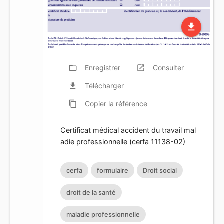
file_download
folder_open
Enregistrer
launch
Consulter
file_download
Télécharger
content_copy
Copier
la référence
Certificat médical accident du travail mal
adie professionnelle (cerfa 11138-02)
cerfa
formulaire
Droit social
droit de la santé
maladie professionnelle