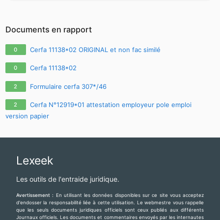
Documents en rapport
Cerfa 11138*02 ORIGINAL et non fac similé
0
Cerfa 11138*02
0
Formulaire cerfa 307*/46
2
Cerfa N°12919*01 attestation employeur pole emploi
2
version papier
Lexeek
Les outils de l'entraide juridique.
Avertissement :
En utilisant les données disponibles sur ce site vous acceptez
d'endosser la responsabilité liée à cette utilisation. Le webmestre vous rappelle
que les seuls documents juridiques officiels sont ceux publiés aux différents
Journaux officiels. Les documents et commentaires envoyés par les internautes