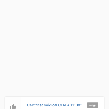
Certificat médical CERFA 11138*
thumb_up
image