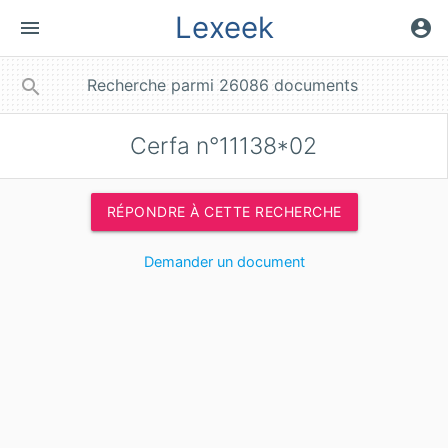
Lexeek
menu
account_circle
close
search
Cerfa n°11138*02
RÉPONDRE À CETTE RECHERCHE
Demander un document