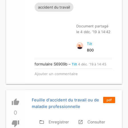
accident du travail
Document partagé
le 4 déc. '19 à 14:42
Tilt
800
formulaire S6909b –
Tilt
4 déc. '19 à 14:45
Ajouter un commentaire
Feuille d'accident du travail ou de
thumb_up
pdf
maladie professionnelle
0
thumb_down
folder_open
Enregistrer
launch
Consulter