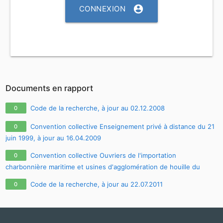
account_circle
CONNEXION
Documents en rapport
Code de la recherche, à jour au 02.12.2008
0
Convention collective Enseignement privé à distance du 21
0
juin 1999, à jour au 16.04.2009
Convention collective Ouvriers de l'importation
0
charbonnière maritime et usines d'agglomération de houille du
littoral du 15 septembre 1994, à jour au 06.05.2011
Code de la recherche, à jour au 22.07.2011
0