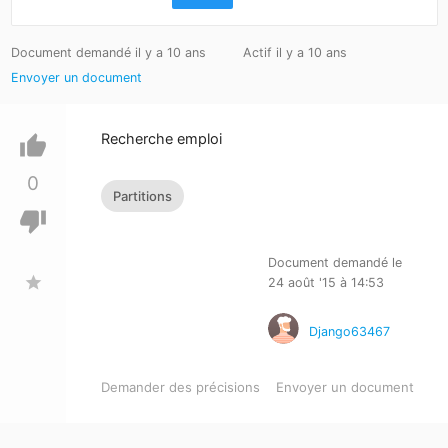
Document demandé il y a 10 ans
Actif il y a 10 ans
Envoyer un document
Recherche emploi
thumb_up
0
Partitions
thumb_down
Document demandé le
star
24 août '15 à 14:53
Django63467
Demander des précisions
Envoyer un document