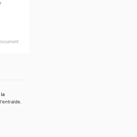
7
document
 la
l'entraide.