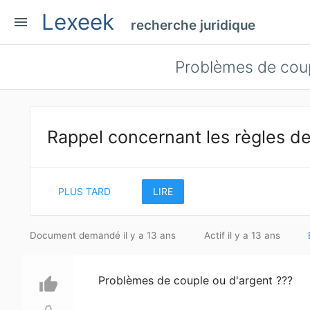
Lexeek
menu
recherche juridique
Problèmes de coup
Rappel concernant les règles de
PLUS TARD
LIRE
Document demandé il y a 13 ans
Actif il y a 13 ans
Problèmes de couple ou d'argent ???
thumb_up