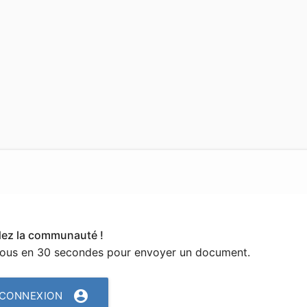
dez la communauté !
vous en 30 secondes pour envoyer un document.
account_circle
CONNEXION