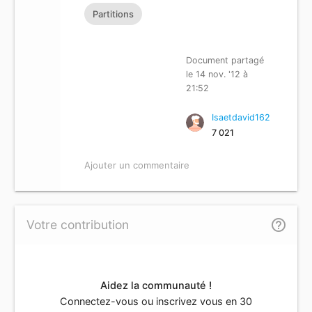
Partitions
Document partagé
le 14 nov. '12 à
21:52
Isaetdavid162
7 021
Ajouter un commentaire
help_outline
Votre contribution
Aidez la communauté !
Connectez-vous ou inscrivez vous en 30