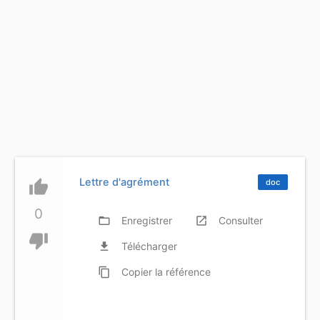
Lettre d'agrément
thumb_up
doc
0
folder_open
Enregistrer
launch
Consulter
thumb_down
file_download
Télécharger
content_copy
Copier
la référence