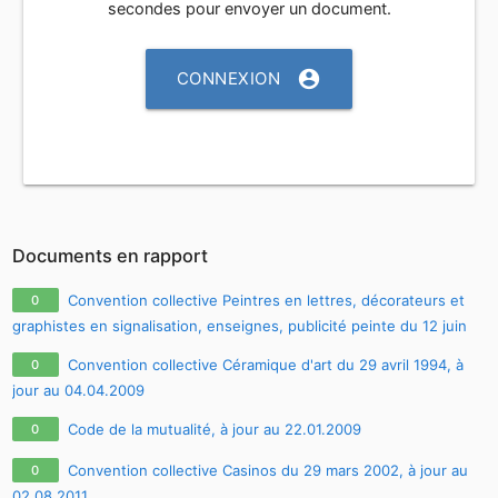
secondes pour envoyer un document.
account_circle
CONNEXION
Documents en rapport
Convention collective Peintres en lettres, décorateurs et
0
graphistes en signalisation, enseignes, publicité peinte du 12 juin
1987, à jour au 15.06.2009
Convention collective Céramique d'art du 29 avril 1994, à
0
jour au 04.04.2009
Code de la mutualité, à jour au 22.01.2009
0
Convention collective Casinos du 29 mars 2002, à jour au
0
02.08.2011