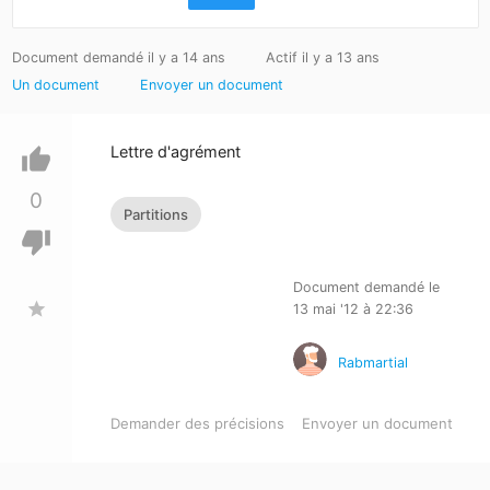
Document demandé il y a 14 ans
Actif il y a 13 ans
Un document
Envoyer un document
Lettre d'agrément
thumb_up
0
Partitions
thumb_down
Document demandé le
star
13 mai '12 à 22:36
Rabmartial
Demander des précisions
Envoyer un document