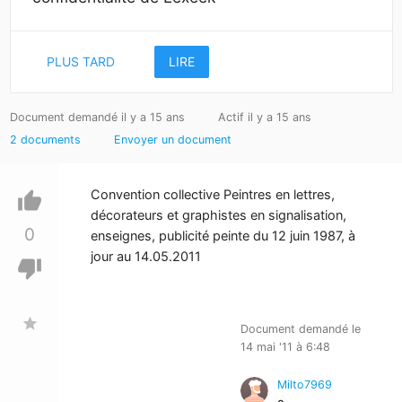
PLUS TARD
LIRE
Document demandé il y a 15 ans
Actif il y a 15 ans
2 documents
Envoyer un document
Convention collective Peintres en lettres,
thumb_up
décorateurs et graphistes en signalisation,
0
enseignes, publicité peinte du 12 juin 1987, à
jour au 14.05.2011
thumb_down
star
Document demandé le
14 mai '11 à 6:48
Milto7969