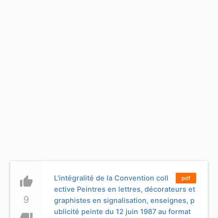
L'intégralité de la Convention coll
thumb_up
pdf
ective Peintres en lettres, décorateurs et
9
graphistes en signalisation, enseignes, p
ublicité peinte du 12 juin 1987 au format
thumb_down