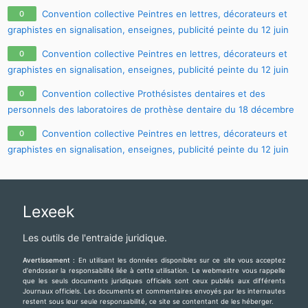
Convention collective Peintres en lettres, décorateurs et
0
graphistes en signalisation, enseignes, publicité peinte du 12 juin
1987, à jour au 15.06.2009
Convention collective Peintres en lettres, décorateurs et
0
graphistes en signalisation, enseignes, publicité peinte du 12 juin
1987, à jour au 25.05.2010
Convention collective Prothésistes dentaires et des
0
personnels des laboratoires de prothèse dentaire du 18 décembre
1978, à jour au 10.06.2011
Convention collective Peintres en lettres, décorateurs et
0
graphistes en signalisation, enseignes, publicité peinte du 12 juin
1987, à jour au 02.01.2009
Lexeek
Les outils de l'entraide juridique.
Avertissement :
En utilisant les données disponibles sur ce site vous acceptez
d'endosser la responsabilité liée à cette utilisation. Le webmestre vous rappelle
que les seuls documents juridiques officiels sont ceux publiés aux différents
Journaux officiels. Les documents et commentaires envoyés par les internautes
restent sous leur seule responsabilité, ce site se contentant de les héberger.