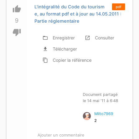
L'intégralité du Code du tourism
thumb_up
pdf
e, au format pdf et à jour au 14.05.2011 :
9
Partie réglementaire
thumb_down
folder_open
Enregistrer
launch
Consulter
file_download
Télécharger
content_copy
Copier
la référence
Document partagé
le 14 mai '11 à 6:48
Milto7969
2
Ajouter un commentaire