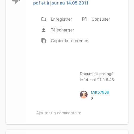
pdf et à jour au 14.05.2011
folder_open
Enregistrer
launch
Consulter
file_download
Télécharger
content_copy
Copier
la référence
Document partagé
le 14 mai '11 à 6:48
Milto7969
2
Ajouter un commentaire