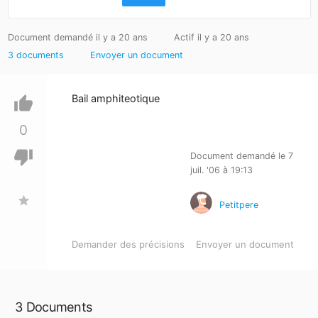
Document demandé il y a 20 ans
Actif il y a 20 ans
3 documents
Envoyer un document
Bail amphiteotique
thumb_up
0
thumb_down
Document demandé le 7
juil. '06 à 19:13
star
Petitpere
Demander des précisions
Envoyer un document
3 Documents