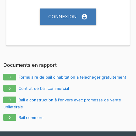
account_circle
CONNEXION
Documents en rapport
Formulaire de bail d'habitation a telecheger gratuitement
0
Contrat de bail commercial
0
Bail à construction à l'envers avec promesse de vente
0
unilatérale
Bail commerci
0