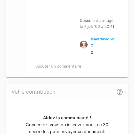
Document partagé
le 7 juil. '06 à 20:41
Isaetdavid683
7
2
Ajouter un commentaire
help_outline
Votre contribution
Aidez la communauté !
Connectez-vous ou inscrivez vous en 30
secondes pour envoyer un document.