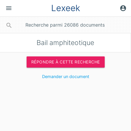
Lexeek
menu
account_circle
close
search
Bail amphiteotique
RÉPONDRE À CETTE RECHERCHE
Demander un document