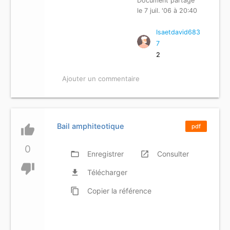
Document partagé
le 7 juil. '06 à 20:40
Isaetdavid683
7
2
Ajouter un commentaire
Bail amphiteotique
thumb_up
pdf
0
folder_open
Enregistrer
launch
Consulter
thumb_down
file_download
Télécharger
content_copy
Copier
la référence