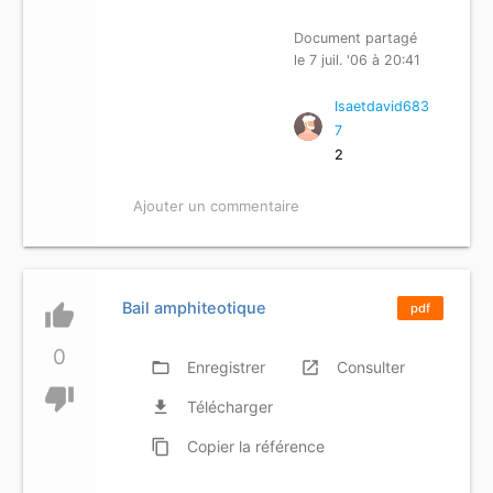
Document partagé
le 7 juil. '06 à 20:41
Isaetdavid683
7
2
Ajouter un commentaire
Bail amphiteotique
thumb_up
pdf
0
folder_open
Enregistrer
launch
Consulter
thumb_down
file_download
Télécharger
content_copy
Copier
la référence