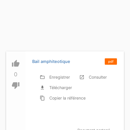
Bail amphiteotique
thumb_up
pdf
0
folder_open
Enregistrer
launch
Consulter
thumb_down
file_download
Télécharger
content_copy
Copier
la référence