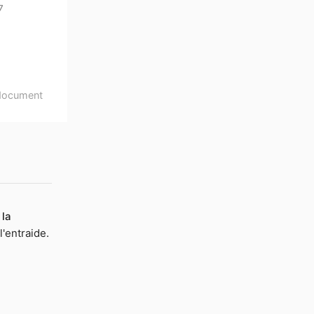
7
document
 la
l'entraide.