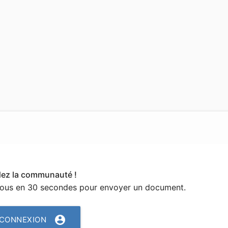
dez la communauté !
vous en 30 secondes pour envoyer un document.
account_circle
CONNEXION