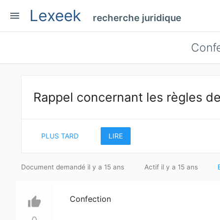
Lexeek
menu
recherche juridique
Confe
Rappel concernant les règles de
PLUS TARD
LIRE
Document demandé il y a 15 ans
Actif il y a 15 ans
Confection
thumb_up