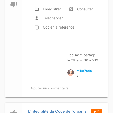
thumb_down
folder_open
Enregistrer
launch
Consulter
file_download
Télécharger
content_copy
Copier
la référence
Document partagé
le 28 janv. '10 à 5:19
Milto7969
2
Ajouter un commentaire
L'intégralité du Code de l'organis
pdf