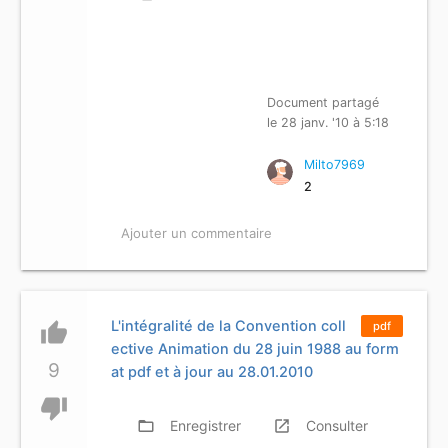
Document partagé
le 28 janv. '10 à 5:18
Milto7969
2
Ajouter un commentaire
L'intégralité de la Convention coll
thumb_up
pdf
ective Animation du 28 juin 1988 au form
9
at pdf et à jour au 28.01.2010
thumb_down
folder_open
Enregistrer
launch
Consulter