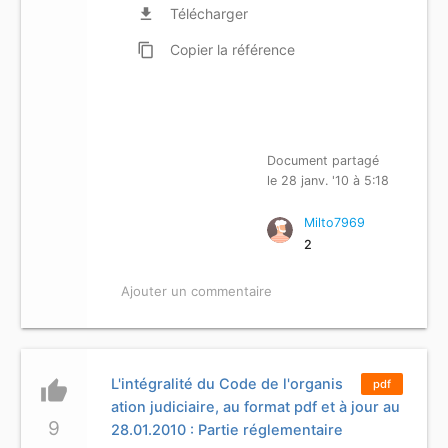
file_download
Télécharger
content_copy
Copier
la référence
Document partagé
le 28 janv. '10 à 5:18
Milto7969
2
Ajouter un commentaire
L'intégralité du Code de l'organis
thumb_up
pdf
ation judiciaire, au format pdf et à jour au
9
28.01.2010 : Partie réglementaire