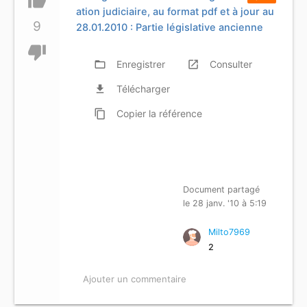
thumb_up
ation judiciaire, au format pdf et à jour au
9
28.01.2010 : Partie législative ancienne
thumb_down
folder_open
Enregistrer
launch
Consulter
file_download
Télécharger
content_copy
Copier
la référence
Document partagé
le 28 janv. '10 à 5:19
Milto7969
2
Ajouter un commentaire