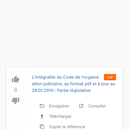
L'intégralité du Code de l'organis
thumb_up
pdf
ation judiciaire, au format pdf et à jour au
9
28.01.2010 : Partie législative
thumb_down
folder_open
Enregistrer
launch
Consulter
file_download
Télécharger
content_copy
Copier
la référence