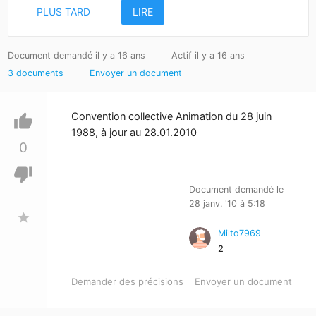
PLUS TARD
LIRE
Document demandé il y a 16 ans
Actif il y a 16 ans
3 documents
Envoyer un document
Convention collective Animation du 28 juin
thumb_up
1988, à jour au 28.01.2010
0
thumb_down
Document demandé le
28 janv. '10 à 5:18
star
Milto7969
2
Demander des précisions
Envoyer un document