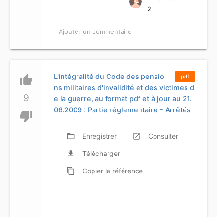
2
Ajouter un commentaire
L'intégralité du Code des pensio
thumb_up
pdf
ns militaires d'invalidité et des victimes d
9
e la guerre, au format pdf et à jour au 21.
06.2009 : Partie réglementaire - Arrêtés
thumb_down
folder_open
Enregistrer
launch
Consulter
file_download
Télécharger
content_copy
Copier
la référence