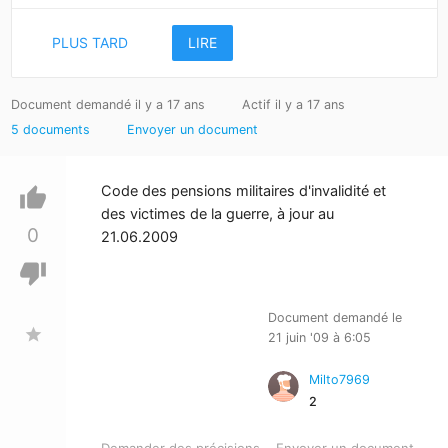
PLUS TARD
LIRE
Document demandé il y a 17 ans
Actif il y a 17 ans
5 documents
Envoyer un document
Code des pensions militaires d'invalidité et
thumb_up
des victimes de la guerre, à jour au
0
21.06.2009
thumb_down
Document demandé le
star
21 juin '09 à 6:05
Milto7969
2