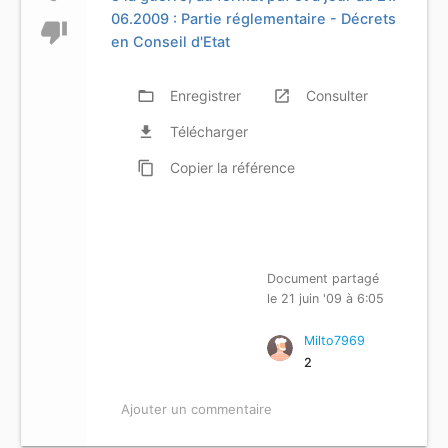
06.2009 : Partie réglementaire - Décrets
thumb_down
en Conseil d'Etat
folder_open
Enregistrer
launch
Consulter
file_download
Télécharger
content_copy
Copier
la référence
Document partagé
le 21 juin '09 à 6:05
Milto7969
2
Ajouter un commentaire