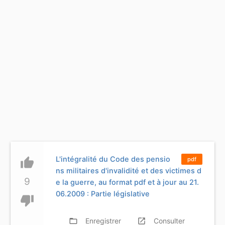
L'intégralité du Code des pensio
thumb_up
pdf
ns militaires d'invalidité et des victimes d
9
e la guerre, au format pdf et à jour au 21.
06.2009 : Partie législative
thumb_down
folder_open
Enregistrer
launch
Consulter