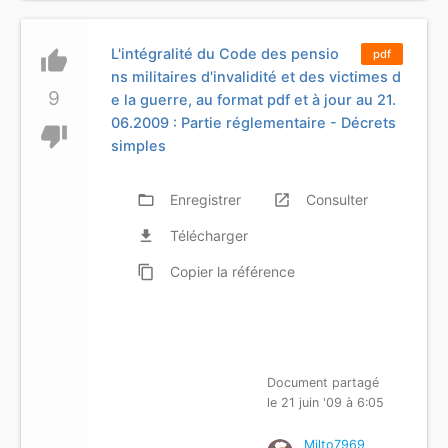
L'intégralité du Code des pensio
thumb_up
pdf
ns militaires d'invalidité et des victimes d
9
e la guerre, au format pdf et à jour au 21.
06.2009 : Partie réglementaire - Décrets
thumb_down
simples
folder_open
Enregistrer
launch
Consulter
file_download
Télécharger
content_copy
Copier
la référence
Document partagé
le 21 juin '09 à 6:05
Milto7969