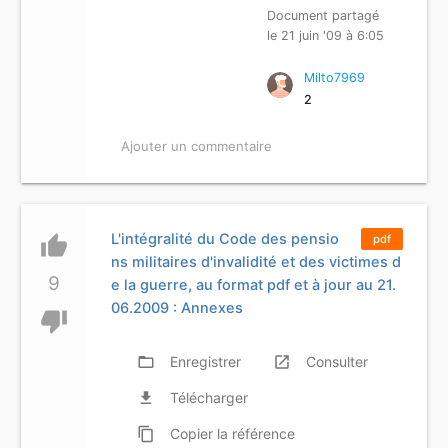
Document partagé
le 21 juin '09 à 6:05
Milto7969
2
Ajouter un commentaire
L'intégralité du Code des pensio
thumb_up
pdf
ns militaires d'invalidité et des victimes d
9
e la guerre, au format pdf et à jour au 21.
06.2009 : Annexes
thumb_down
folder_open
Enregistrer
launch
Consulter
file_download
Télécharger
content_copy
Copier
la référence