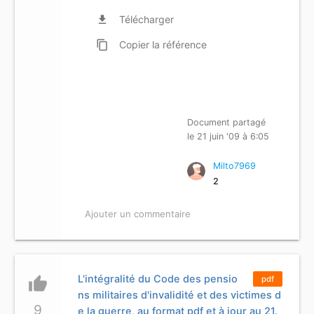
file_download
Télécharger
content_copy
Copier
la référence
Document partagé
le 21 juin '09 à 6:05
Milto7969
2
Ajouter un commentaire
L'intégralité du Code des pensio
thumb_up
pdf
ns militaires d'invalidité et des victimes d
9
e la guerre, au format pdf et à jour au 21.