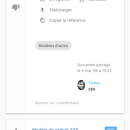
thumb_down
file_download
Télécharger
content_copy
Copier
la référence
Modèles d'actes
Document partagé
le 6 mai '06 à 15:22
Toclou
286
Ajouter un commentaire
Modèle de statuts SAS
html