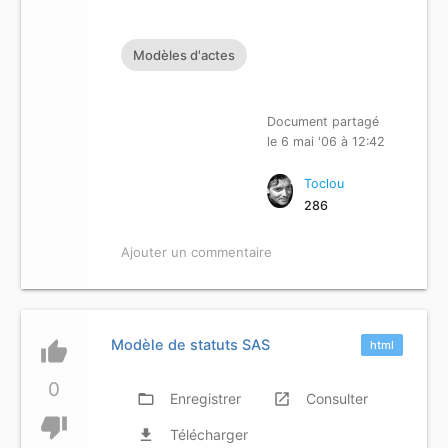
Modèles d'actes
Document partagé
le 6 mai '06 à 12:42
Toclou
286
Ajouter un commentaire
Modèle de statuts SAS
thumb_up
html
0
folder_open
Enregistrer
launch
Consulter
thumb_down
file_download
Télécharger