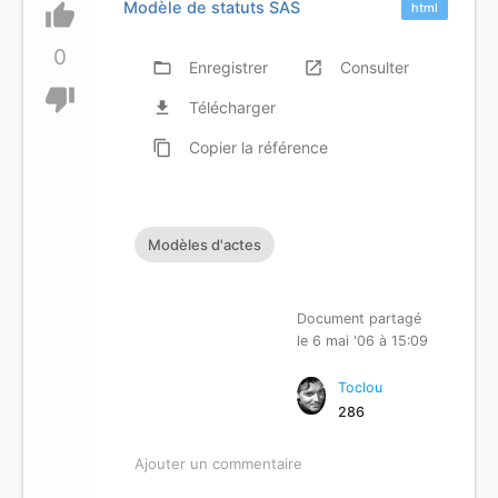
Modèle de statuts SAS
thumb_up
html
0
folder_open
Enregistrer
launch
Consulter
thumb_down
file_download
Télécharger
content_copy
Copier
la référence
Modèles d'actes
Document partagé
le 6 mai '06 à 15:09
Toclou
286
Ajouter un commentaire