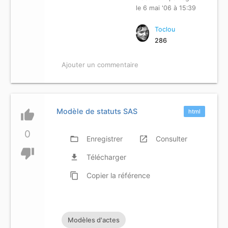
le 6 mai '06 à 15:39
Toclou
286
Ajouter un commentaire
Modèle de statuts SAS
thumb_up
html
0
folder_open
Enregistrer
launch
Consulter
thumb_down
file_download
Télécharger
content_copy
Copier
la référence
Modèles d'actes