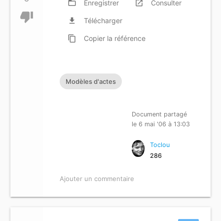
folder_open
Enregistrer
launch
Consulter
thumb_down
file_download
Télécharger
content_copy
Copier
la référence
Modèles d'actes
Document partagé
le 6 mai '06 à 13:03
Toclou
286
Ajouter un commentaire