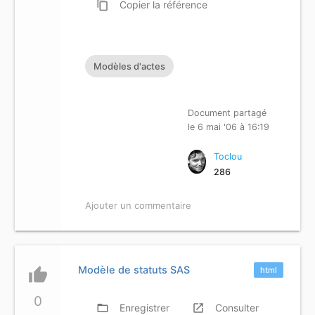
content_copy
Copier
la référence
Modèles d'actes
Document partagé
le 6 mai '06 à 16:19
Toclou
286
Ajouter un commentaire
Modèle de statuts SAS
thumb_up
html
0
folder_open
Enregistrer
launch
Consulter