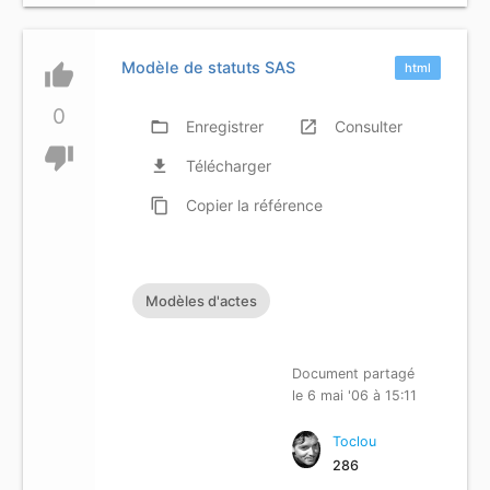
Modèle de statuts SAS
thumb_up
html
0
folder_open
Enregistrer
launch
Consulter
thumb_down
file_download
Télécharger
content_copy
Copier
la référence
Modèles d'actes
Document partagé
le 6 mai '06 à 15:11
Toclou
286