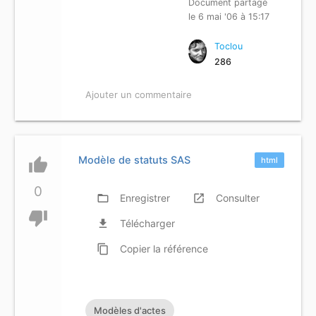
Document partagé
le 6 mai '06 à 15:17
Toclou
286
Ajouter un commentaire
Modèle de statuts SAS
thumb_up
html
0
folder_open
Enregistrer
launch
Consulter
thumb_down
file_download
Télécharger
content_copy
Copier
la référence
Modèles d'actes