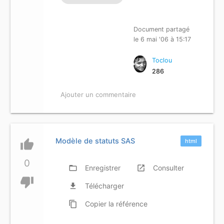
Document partagé
le 6 mai '06 à 15:17
Toclou
286
Ajouter un commentaire
Modèle de statuts SAS
thumb_up
html
0
folder_open
Enregistrer
launch
Consulter
thumb_down
file_download
Télécharger
content_copy
Copier
la référence