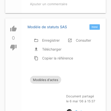
Ajouter un commentaire
Modèle de statuts SAS
thumb_up
html
0
folder_open
Enregistrer
launch
Consulter
thumb_down
file_download
Télécharger
content_copy
Copier
la référence
Modèles d'actes
Document partagé
le 6 mai '06 à 15:37