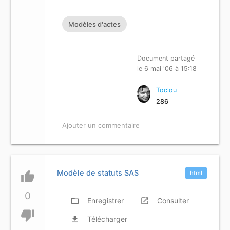
Modèles d'actes
Document partagé
le 6 mai '06 à 15:18
Toclou
286
Ajouter un commentaire
Modèle de statuts SAS
thumb_up
html
0
folder_open
Enregistrer
launch
Consulter
thumb_down
file_download
Télécharger