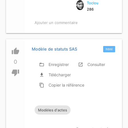
Toclou
286
Ajouter un commentaire
Modèle de statuts SAS
thumb_up
html
0
folder_open
Enregistrer
launch
Consulter
thumb_down
file_download
Télécharger
content_copy
Copier
la référence
Modèles d'actes