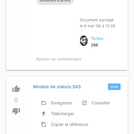
Document partagé
le 6 mai '06 à 12:39
Toclou
286
Ajouter un commentaire
Modèle de statuts SAS
thumb_up
html
0
folder_open
Enregistrer
launch
Consulter
thumb_down
file_download
Télécharger
content_copy
Copier
la référence