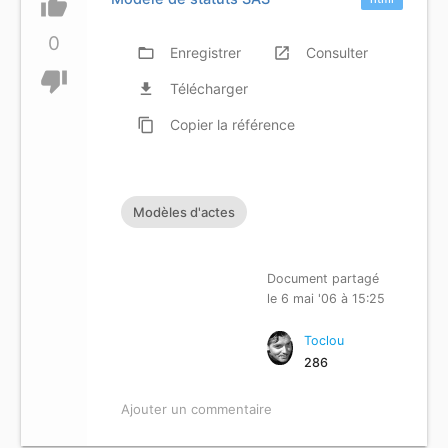
thumb_up
0
folder_open
Enregistrer
launch
Consulter
thumb_down
file_download
Télécharger
content_copy
Copier
la référence
Modèles d'actes
Document partagé
le 6 mai '06 à 15:25
Toclou
286
Ajouter un commentaire