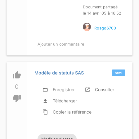
Document partagé
le 14 avr. '05 à 16:52
Rosgo6700
Ajouter un commentaire
Modèle de statuts SAS
thumb_up
html
0
folder_open
Enregistrer
launch
Consulter
thumb_down
file_download
Télécharger
content_copy
Copier
la référence
Modèles d'actes