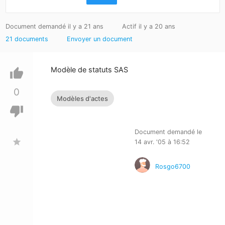
Document demandé il y a 21 ans
Actif il y a 20 ans
21 documents
Envoyer un document
Modèle de statuts SAS
thumb_up
0
Modèles d'actes
thumb_down
Document demandé le
star
14 avr. '05 à 16:52
Rosgo6700