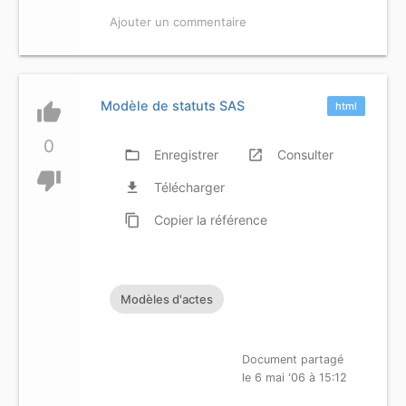
Ajouter un commentaire
Modèle de statuts SAS
thumb_up
html
0
folder_open
Enregistrer
launch
Consulter
thumb_down
file_download
Télécharger
content_copy
Copier
la référence
Modèles d'actes
Document partagé
le 6 mai '06 à 15:12