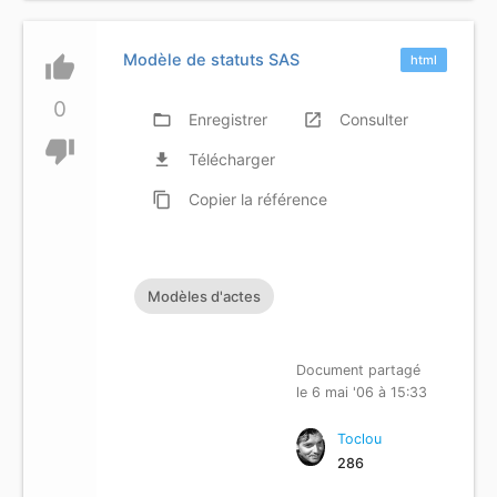
Modèle de statuts SAS
thumb_up
html
0
folder_open
Enregistrer
launch
Consulter
thumb_down
file_download
Télécharger
content_copy
Copier
la référence
Modèles d'actes
Document partagé
le 6 mai '06 à 15:33
Toclou
286