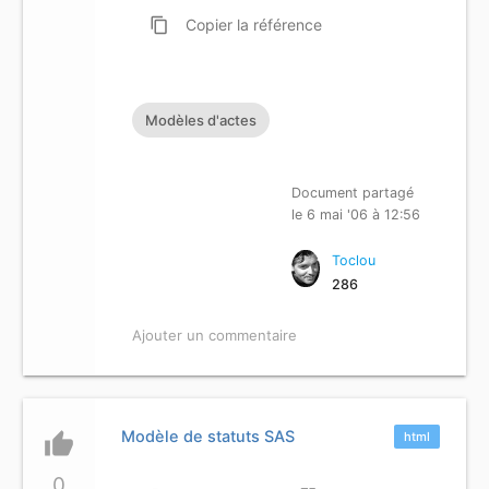
content_copy
Copier
la référence
Modèles d'actes
Document partagé
le 6 mai '06 à 12:56
Toclou
286
Ajouter un commentaire
Modèle de statuts SAS
thumb_up
html
0