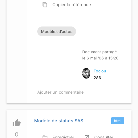
content_copy
Copier
la référence
Modèles d'actes
Document partagé
le 6 mai '06 à 15:20
Toclou
286
Ajouter un commentaire
Modèle de statuts SAS
thumb_up
html
0
folder_open
Enregistrer
launch
Consulter