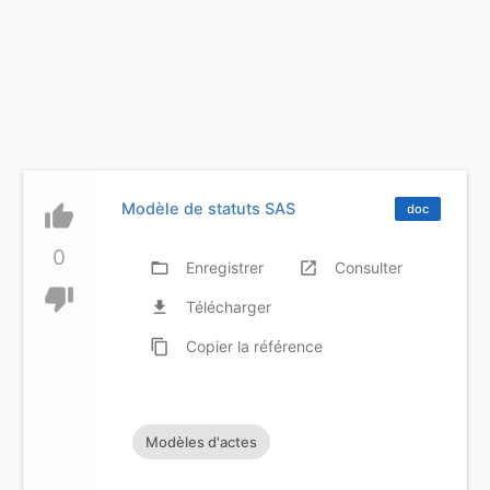
Modèle de statuts SAS
thumb_up
doc
0
folder_open
Enregistrer
launch
Consulter
thumb_down
file_download
Télécharger
content_copy
Copier
la référence
Modèles d'actes