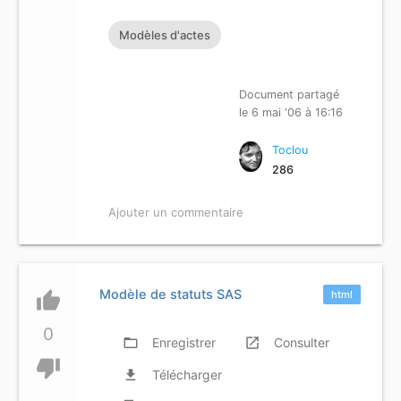
Modèles d'actes
Document partagé
le 6 mai '06 à 16:16
Toclou
286
Ajouter un commentaire
Modèle de statuts SAS
thumb_up
html
0
folder_open
Enregistrer
launch
Consulter
thumb_down
file_download
Télécharger