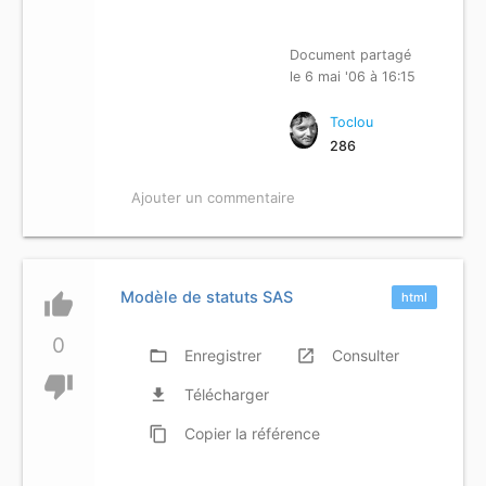
Document partagé
le 6 mai '06 à 16:15
Toclou
286
Ajouter un commentaire
Modèle de statuts SAS
thumb_up
html
0
folder_open
Enregistrer
launch
Consulter
thumb_down
file_download
Télécharger
content_copy
Copier
la référence