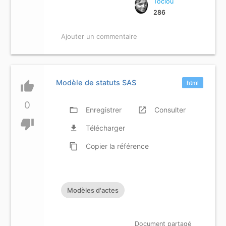
Toclou
286
Ajouter un commentaire
Modèle de statuts SAS
thumb_up
html
0
folder_open
Enregistrer
launch
Consulter
thumb_down
file_download
Télécharger
content_copy
Copier
la référence
Modèles d'actes
Document partagé