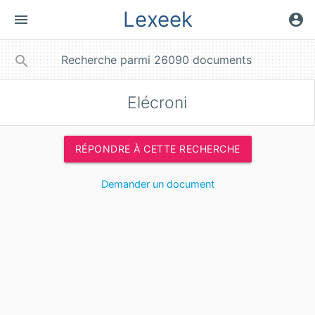
Lexeek
menu
account_circle
close
search
Elécroni
RÉPONDRE À CETTE RECHERCHE
Demander un document