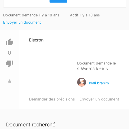
Document demandé il y a 18 ans
Actif il y a 18 ans
Envoyer un document
Elécroni
thumb_up
0
thumb_down
Document demandé le
9 févr. '08 à 21:16
star
Idali brahim
Demander des précisions
Envoyer un document
Document recherché