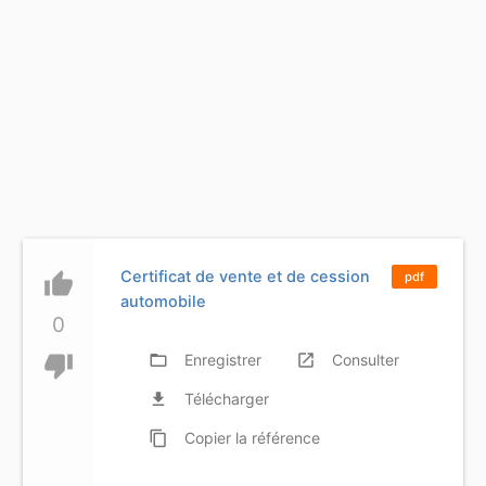
Certificat de vente et de cession
thumb_up
pdf
automobile
0
thumb_down
folder_open
Enregistrer
launch
Consulter
file_download
Télécharger
content_copy
Copier
la référence