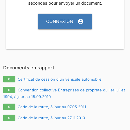
secondes pour envoyer un document.
account_circle
CONNEXION
Documents en rapport
Certificat de cession d'un véhicule automobile
0
Convention collective Entreprises de propreté du 1er juillet
0
1994, à jour au 15.09.2010
Code de la route, à jour au 07.05.2011
0
Code de la route, à jour au 27.11.2010
0