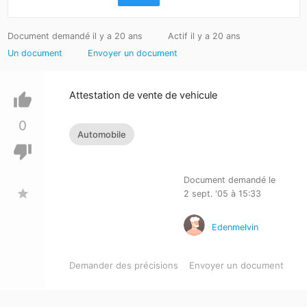
Document demandé il y a 20 ans
Actif il y a 20 ans
Un document
Envoyer un document
Attestation de vente de vehicule
thumb_up
0
Automobile
thumb_down
Document demandé le
star
2 sept. '05 à 15:33
Edenmelvin
Demander des précisions
Envoyer un document