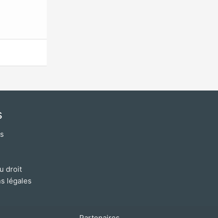
s
os
u droit
s légales
Partenaires