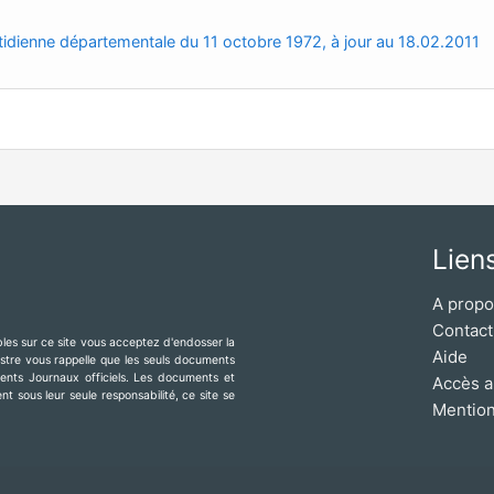
idienne départementale du 11 octobre 1972, à jour au 18.02.2011
Lien
A prop
Contact
ibles sur ce site vous acceptez d'endosser la
Aide
mestre vous rappelle que les seuls documents
érents Journaux officiels. Les documents et
Accès a
t sous leur seule responsabilité, ce site se
Mention