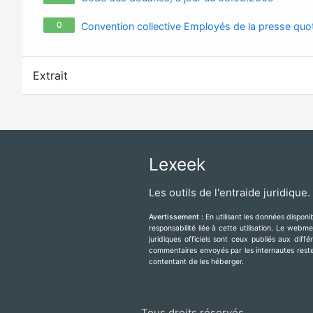
0
Convention collective Employés de la presse quot
Extrait
Lexeek
Les outils de l'entraide juridique.
Avertissement :
En utilisant les données dispon
responsabilité liée à cette utilisation. Le web
juridiques officiels sont ceux publiés aux diff
commentaires envoyés par les internautes resten
contentant de les héberger.
Tous droits réservés