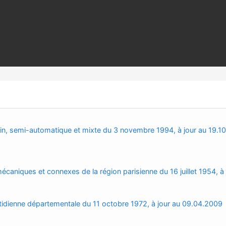
main, semi-automatique et mixte du 3 novembre 1994, à jour au 19.1
écaniques et connexes de la région parisienne du 16 juillet 1954, à 
tidienne départementale du 11 octobre 1972, à jour au 09.04.2009